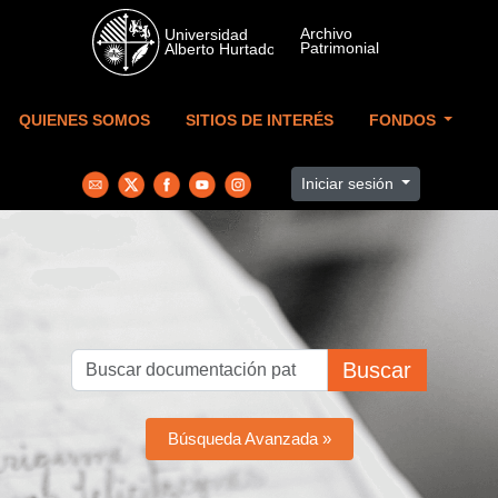
Skip to main content
QUIENES SOMOS
SITIOS DE INTERÉS
FONDOS
Iniciar sesión
Buscar
Búsqueda Avanzada »