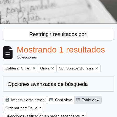
Restringir resultados por:
Mostrando 1 resultados
Colecciones
Remove filter:
Remove filter:
Remove filter:
Caldera (Chile)
Giras
Con objetos digitales
Opciones avanzadas de búsqueda
Imprimir vista previa
Card view
Table view
Ordenar por: Título
Dirección: Clasificación en orden ascendente