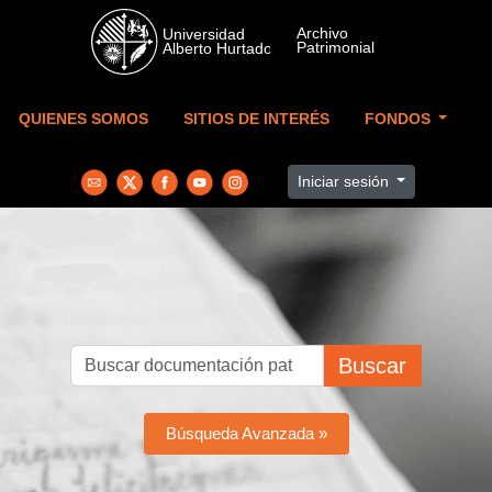
Skip to main content
QUIENES SOMOS
SITIOS DE INTERÉS
FONDOS
Iniciar sesión
Buscar
Búsqueda Avanzada »