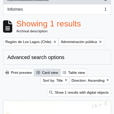
, 1 results
Informes
1
, 1 results
Showing 1 results
Archival description
Remove filter:
Remove filter:
Región de Los Lagos (Chile)
Administración pública
Advanced search options
Print preview
Card view
Table view
Sort by: Title
Direction: Ascending
Show 1 results with digital objects