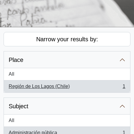
Narrow your results by:
Place
All
Región de Los Lagos (Chile)
1
, 1 results
Subject
All
Administración pública
1