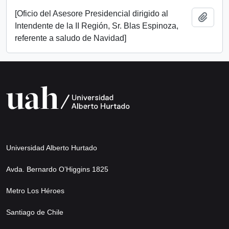
[Oficio del Asesore Presidencial dirigido al
Add t
Intendente de la II Región, Sr. Blas Espinoza,
referente a saludo de Navidad]
Universidad Alberto Hurtado
Avda. Bernardo O’Higgins 1825
Metro Los Héroes
Santiago de Chile