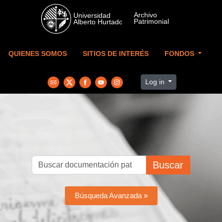
Skip to main content
QUIENES SOMOS
SITIOS DE INTERÉS
FONDOS
Log in
Buscar
Búsqueda Avanzada »