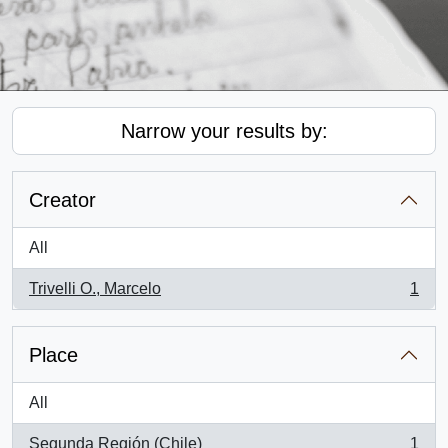
Narrow your results by:
Creator
All
Trivelli O., Marcelo
1
, 1 results
Place
All
Segunda Región (Chile)
1