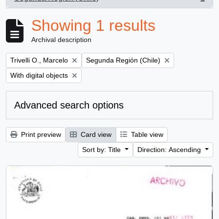
, 1 results
Showing 1 results
Archival description
Remove filter:
Remove filter:
Trivelli O., Marcelo
Segunda Región (Chile)
Remove filter:
With digital objects
Advanced search options
Print preview
Card view
Table view
Sort by: Title
Direction: Ascending