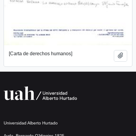
[Carta de derechos humanos]
Add t
Universidad Alberto Hurtado
Avda. Bernardo O’Higgins 1825