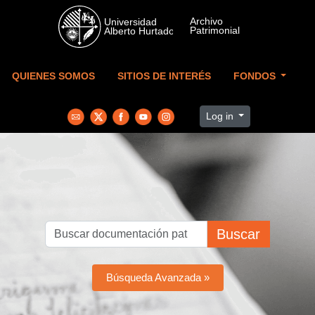
Skip to main content
QUIENES SOMOS
SITIOS DE INTERÉS
FONDOS
Log in
Buscar
Búsqueda Avanzada »