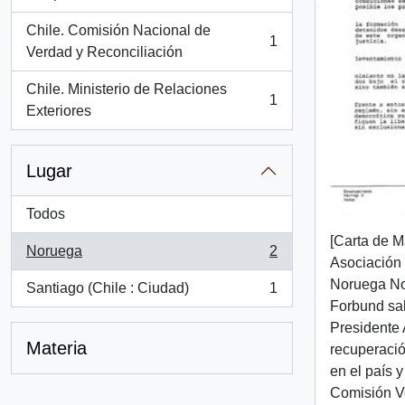
Chile. Comisión Nacional de
1
, 1 resultados
Verdad y Reconciliación
Chile. Ministerio de Relaciones
1
, 1 resultados
Exteriores
Lugar
Todos
[Carta de M
Noruega
2
, 2 resultados
Asociación
Noruega No
Santiago (Chile : Ciudad)
1
, 1 resultados
Forbund salu
Presidente 
Materia
recuperaci
en el país y
Comisión V