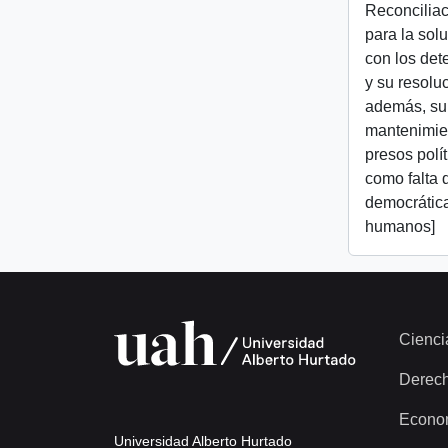
Reconcilia
para la sol
con los de
y su resoluc
además, su
mantenimien
presos polí
como falta 
democrátic
humanos]
Cienci
Derec
Econo
Universidad Alberto Hurtado