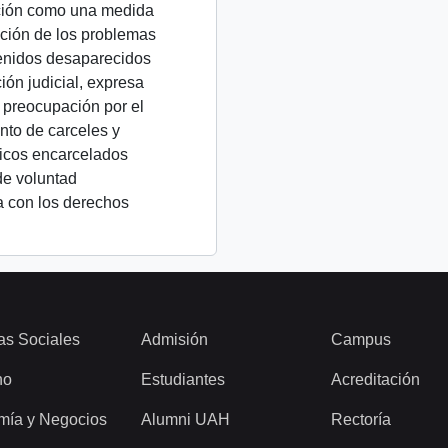
ción como una medida
ución de los problemas
tenidos desaparecidos
ión judicial, expresa
 preocupación por el
to de carceles y
ticos encarcelados
de voluntad
a con los derechos
as Sociales
Admisión
Campus
ho
Estudiantes
Acreditación
mía y Negocios
Alumni UAH
Rectoría