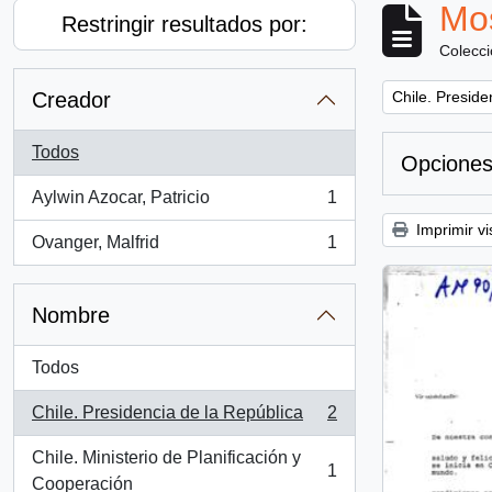
Mos
Restringir resultados por:
Colecc
Remove filter:
Creador
Chile. Preside
Todos
Opciones
Aylwin Azocar, Patricio
1
, 1 resultados
Imprimir vi
Ovanger, Malfrid
1
, 1 resultados
Nombre
Todos
Chile. Presidencia de la República
2
, 2 resultados
Chile. Ministerio de Planificación y
1
, 1 resultados
Cooperación