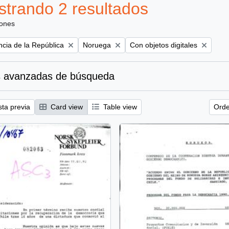
trando 2 resultados
iones
Remove filter:
Remove filter:
ncia de la República
Noruega
Con objetos digitales
 avanzadas de búsqueda
sta previa
Card view
Table view
Orde