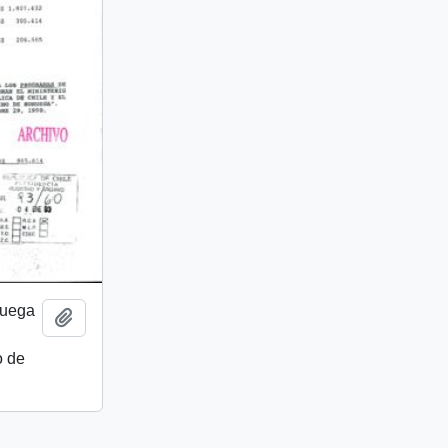
ruega
Añadir al portapapeles
o de