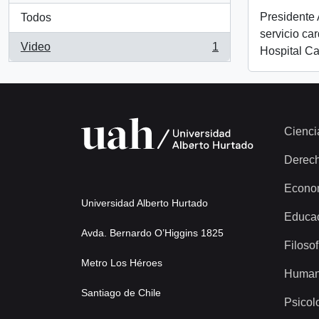
Presidente 
Todos
servicio ca
Video
1
Hospital C
, 1 resultados
Cienci
Derec
Econo
Universidad Alberto Hurtado
Educa
Avda. Bernardo O’Higgins 1825
Filosof
Metro Los Héroes
Human
Santiago de Chile
Psicol