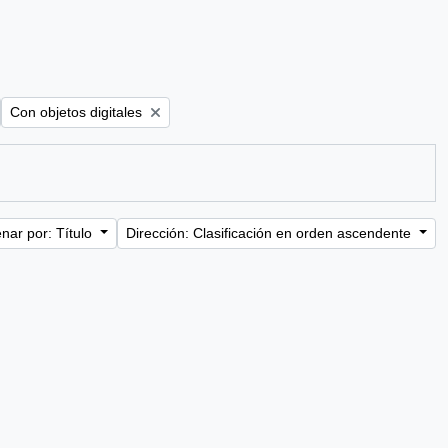
ter:
Remove filter:
Con objetos digitales
nar por: Título
Dirección: Clasificación en orden ascendente