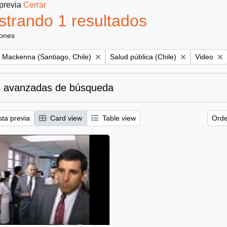
 previa
Cerrar
trando 1 resultados
iones
Remove filter:
Remove fil
o Mackenna (Santiago, Chile)
Salud pública (Chile)
Video
 avanzadas de búsqueda
sta previa
Card view
Table view
Orde