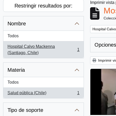
Imprimir vista
Restringir resultados por:
Mos
Colecc
Nombre
Remove filter:
Hospital Calv
Todos
Opciones
Hospital Calvo Mackenna
1
, 1 resultados
(Santiago, Chile)
Imprimir vi
Materia
Todos
Salud pública (Chile)
1
, 1 resultados
Tipo de soporte