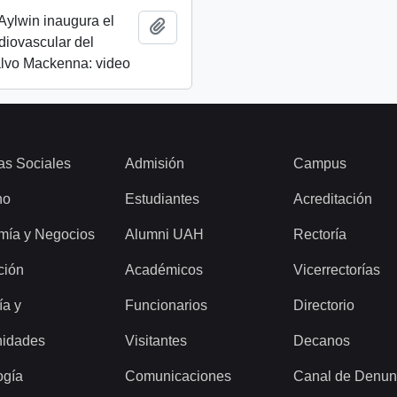
Aylwin inaugura el
Añadir al portapapeles
rdiovascular del
alvo Mackenna: video
as Sociales
Admisión
Campus
ho
Estudiantes
Acreditación
mía y Negocios
Alumni UAH
Rectoría
ción
Académicos
Vicerrectorías
ía y
Funcionarios
Directorio
idades
Visitantes
Decanos
ogía
Comunicaciones
Canal de Denun