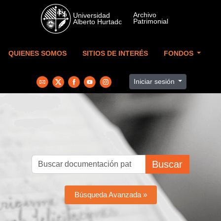
Skip to main content
QUIENES SOMOS
SITIOS DE INTERÉS
FONDOS
Iniciar sesión
Buscar
Búsqueda Avanzada »