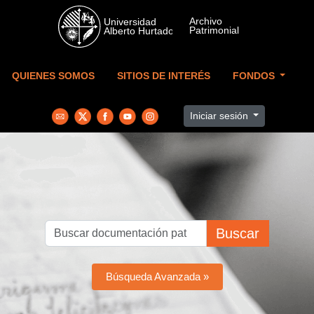
Skip to main content
QUIENES SOMOS
SITIOS DE INTERÉS
FONDOS
Iniciar sesión
Buscar
Búsqueda Avanzada »