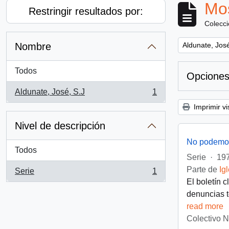
Mos
Restringir resultados por:
Colecc
Remove filter:
Nombre
Aldunate, José
Todos
Opciones
Aldunate, José, S.J
1
, 1 resultados
Imprimir vi
Nivel de descripción
No podemos
Todos
Serie
·
197
Parte de
Ig
Serie
1
, 1 resultados
El boletín 
denuncias t
read more
Colectivo 