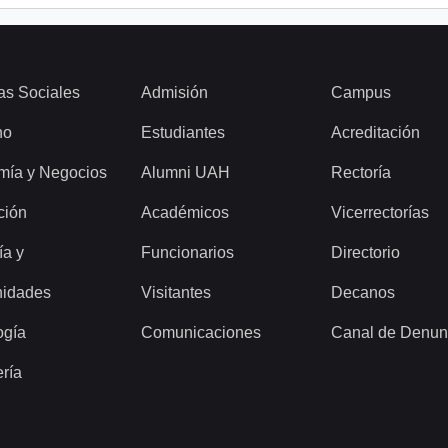
as Sociales
Admisión
Campus
ho
Estudiantes
Acreditación
mía y Negocios
Alumni UAH
Rectoría
ción
Académicos
Vicerrectorías
ía y
Funcionarios
Directorio
idades
Visitantes
Decanos
ogía
Comunicaciones
Canal de Denun
ería