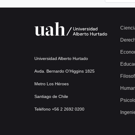
Cienci
Derec
Econo
Universidad Alberto Hurtado
Educa
Avda. Bernardo O’Higgins 1825
Filosof
Metro Los Héroes
Human
Santiago de Chile
Psicol
Teléfono +56 2 2692 0200
Ingeni