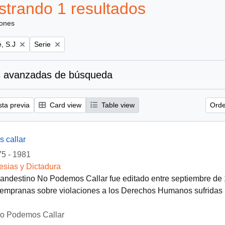
trando 1 resultados
iones
Remove filter:
, S.J
Serie
 avanzadas de búsqueda
sta previa
Card view
Table view
Orde
 callar
5 - 1981
lesias y Dictadura
clandestino No Podemos Callar fue editado entre septiembre de
empranas sobre violaciones a los Derechos Humanos sufridas po
No Podemos Callar