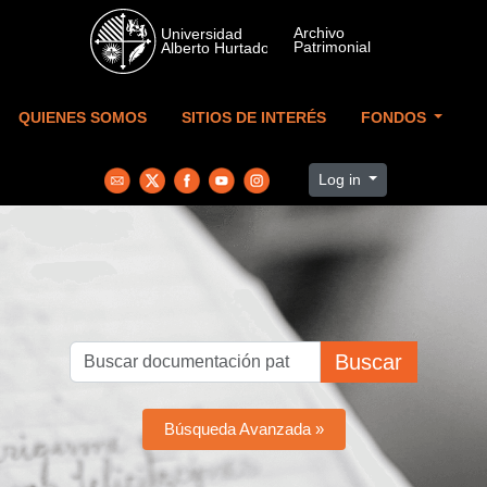
Skip to main content
QUIENES SOMOS
SITIOS DE INTERÉS
FONDOS
Log in
Buscar
Búsqueda Avanzada »