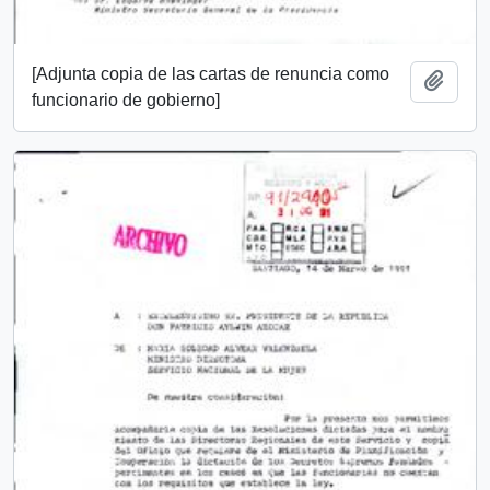
[Adjunta copia de las cartas de renuncia como
Añadi
funcionario de gobierno]