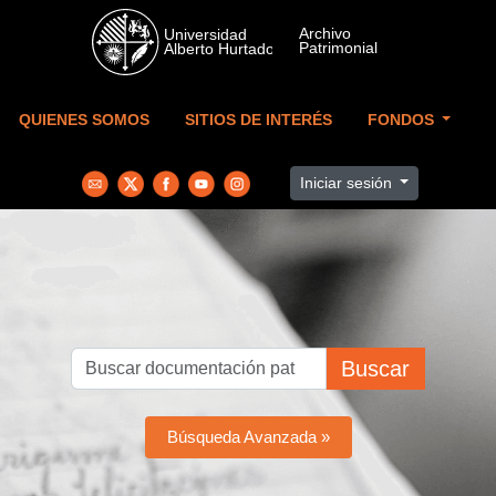
Skip to main content
QUIENES SOMOS
SITIOS DE INTERÉS
FONDOS
Iniciar sesión
Buscar
Búsqueda Avanzada »