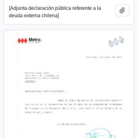
[Adjunta declaración pública referente a la
Añadi
deuda externa chilena]