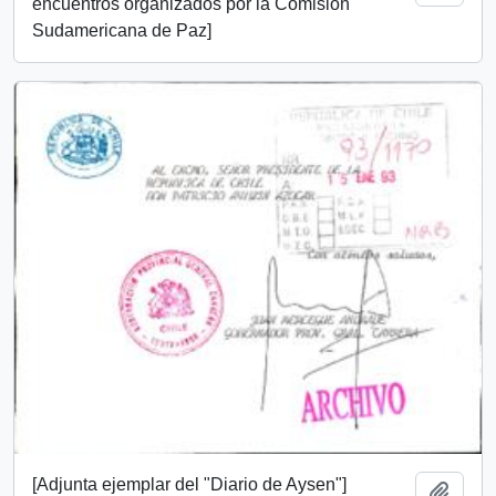
encuentros organizados por la Comisión
Sudamericana de Paz]
[Adjunta ejemplar del "Diario de Aysen"]
Añadi