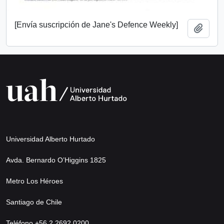
[Envía suscripción de Jane's Defence Weekly]
Añadi
Universidad Alberto Hurtado
Avda. Bernardo O’Higgins 1825
Metro Los Héroes
Santiago de Chile
Teléfono +56 2 2692 0200