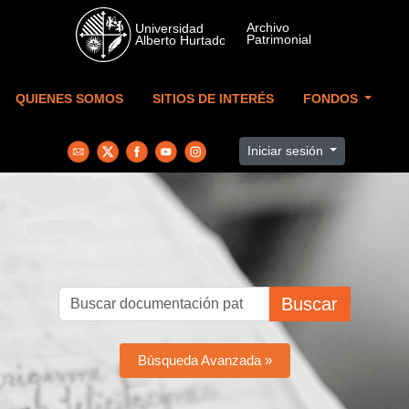
Skip to main content
QUIENES SOMOS
SITIOS DE INTERÉS
FONDOS
Iniciar sesión
Buscar
Búsqueda Avanzada »