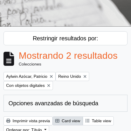
Restringir resultados por:
Mostrando 2 resultados
Colecciones
Remove filter:
Remove filter:
Aylwin Azócar, Patricio
Reino Unido
Remove filter:
Con objetos digitales
Opciones avanzadas de búsqueda
Imprimir vista previa
Card view
Table view
Ordenar por: Título