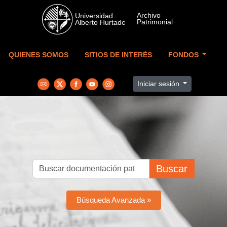
Skip to main content
QUIENES SOMOS
SITIOS DE INTERÉS
FONDOS
Iniciar sesión
Buscar
Búsqueda Avanzada »