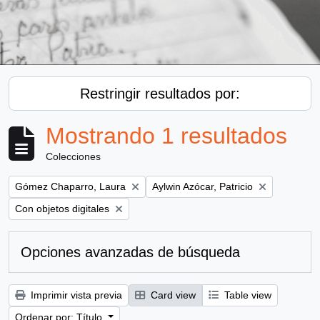
Restringir resultados por:
Mostrando 1 resultados
Colecciones
Remove filter:
Remove filter:
Gómez Chaparro, Laura
Aylwin Azócar, Patricio
Remove filter:
Con objetos digitales
Opciones avanzadas de búsqueda
Imprimir vista previa
Card view
Table view
Ordenar por: Título