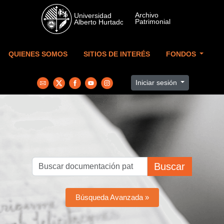
Skip to main content
QUIENES SOMOS
SITIOS DE INTERÉS
FONDOS
Iniciar sesión
Buscar
Búsqueda Avanzada »