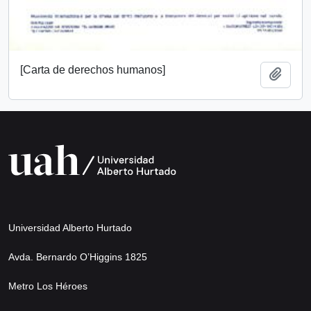
[Carta de derechos humanos]
Añadi
Universidad Alberto Hurtado
Avda. Bernardo O’Higgins 1825
Metro Los Héroes