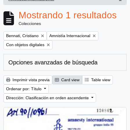
, 1 resultados
Mostrando 1 resultados
Colecciones
Remove filter:
Remove filter:
Bennati, Cristiano
Amnistía Internacional
Remove filter:
Con objetos digitales
Opciones avanzadas de búsqueda
Imprimir vista previa
Card view
Table view
Ordenar por: Título
Dirección: Clasificación en orden ascendente