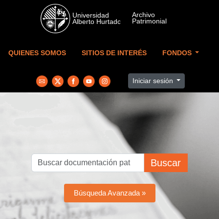
Skip to main content
QUIENES SOMOS
SITIOS DE INTERÉS
FONDOS
Iniciar sesión
Buscar
Búsqueda Avanzada »