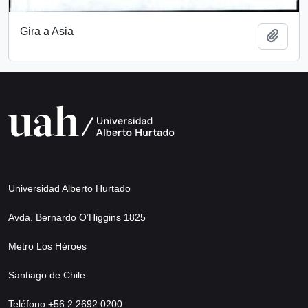
Gira a Asia
Añadi
Universidad Alberto Hurtado
Avda. Bernardo O’Higgins 1825
Metro Los Héroes
Santiago de Chile
Teléfono +56 2 2692 0200