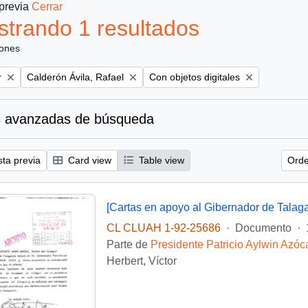
 previa
Cerrar
trando 1 resultados
iones
Remove filter:
Remove filter:
r
Calderón Ávila, Rafael
Con objetos digitales
 avanzadas de búsqueda
sta previa
Card view
Table view
Orde
[Cartas en apoyo al Gibernador de Talaga
CL CLUAH 1-92-25686
·
Documento
·
Parte de
Presidente Patricio Aylwin Azóc
Herbert, Víctor