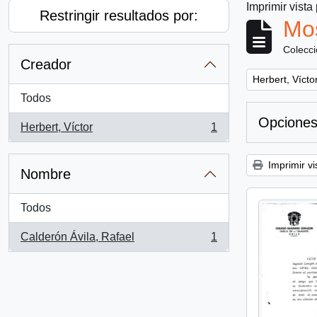
Imprimir vista
Restringir resultados por:
Mos
Colecc
Creador
Remove filter:
Herbert, Vícto
Todos
Opciones
Herbert, Víctor
1
, 1 resultados
Imprimir vi
Nombre
Todos
Calderón Ávila, Rafael
1
, 1 resultados