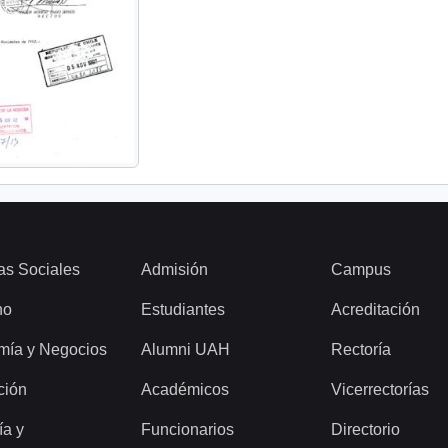
as Sociales
Admisión
Campus
ho
Estudiantes
Acreditación
mía y Negocios
Alumni UAH
Rectoría
ción
Académicos
Vicerrectorías
ía y
Funcionarios
Directorio