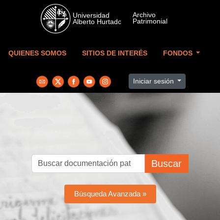
Skip to main content
QUIENES SOMOS
SITIOS DE INTERÉS
FONDOS
Iniciar sesión
Buscar
Búsqueda Avanzada »