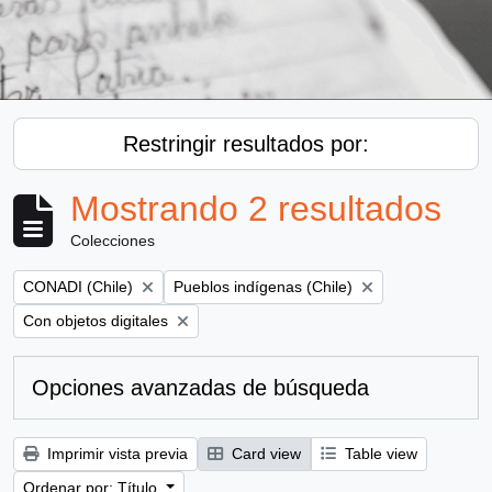
Restringir resultados por:
Mostrando 2 resultados
Colecciones
Remove filter:
Remove filter:
CONADI (Chile)
Pueblos indígenas (Chile)
Remove filter:
Con objetos digitales
Opciones avanzadas de búsqueda
Imprimir vista previa
Card view
Table view
Ordenar por: Título