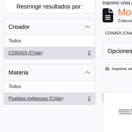
Imprimir vista
Restringir resultados por:
Mos
Colecc
Creador
Remove filter:
CONADI (Chil
Todos
Opciones
CONADI (Chile)
2
, 2 resultados
Imprimir vi
Materia
Todos
Pueblos indígenas (Chile)
2
, 2 resultados