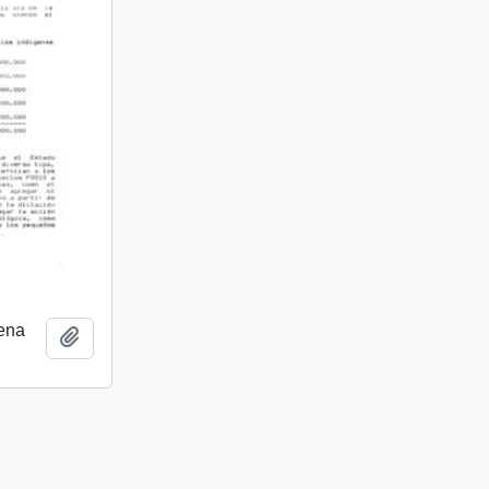
ena
Añadir al portapapeles