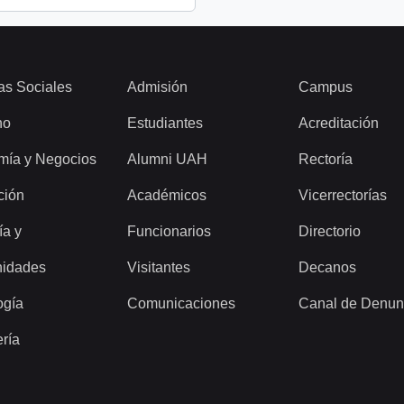
as Sociales
Admisión
Campus
ho
Estudiantes
Acreditación
mía y Negocios
Alumni UAH
Rectoría
ción
Académicos
Vicerrectorías
ía y
Funcionarios
Directorio
idades
Visitantes
Decanos
ogía
Comunicaciones
Canal de Denun
ería