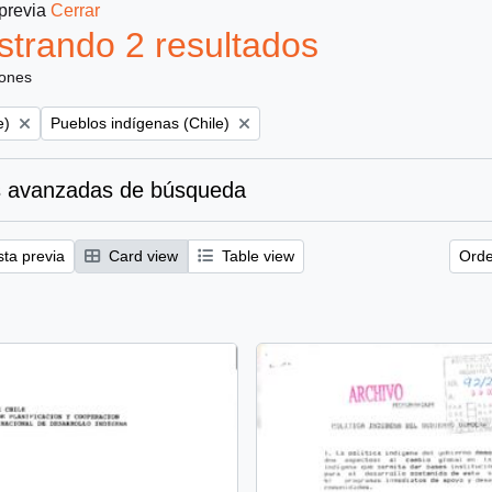
 previa
Cerrar
trando 2 resultados
iones
Remove filter:
e)
Pueblos indígenas (Chile)
 avanzadas de búsqueda
sta previa
Card view
Table view
Orde