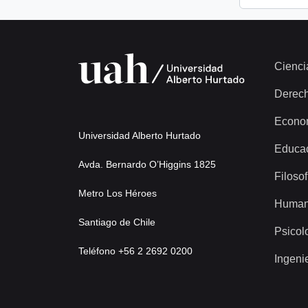
Cienci
Derec
Econo
Universidad Alberto Hurtado
Educa
Avda. Bernardo O’Higgins 1825
Filosof
Metro Los Héroes
Human
Santiago de Chile
Psicol
Teléfono +56 2 2692 0200
Ingeni