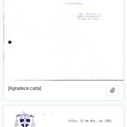
[Agradece carta]
Añadi