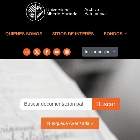
Skip to main content
QUIENES SOMOS
SITIOS DE INTERÉS
FONDOS
Iniciar sesión
Buscar
Búsqueda Avanzada »