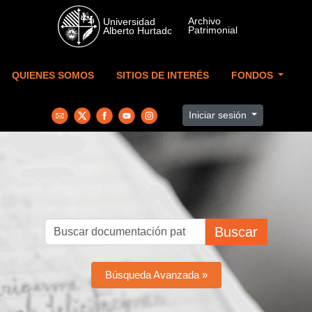
Skip to main content
QUIENES SOMOS
SITIOS DE INTERÉS
FONDOS
Iniciar sesión
Buscar
Búsqueda Avanzada »