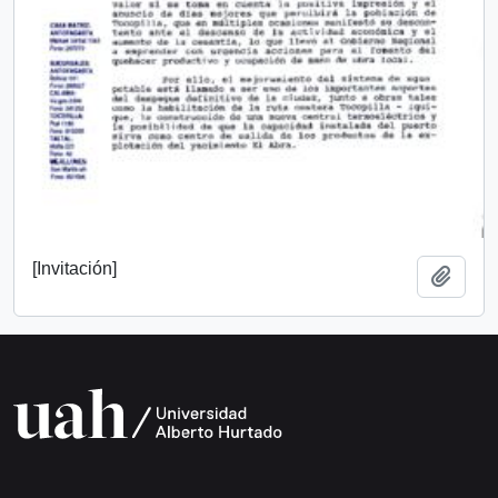
[Invitación]
Añadi