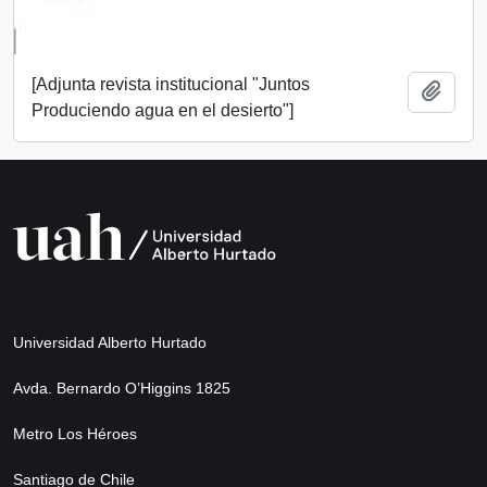
[Adjunta revista institucional "Juntos
Añadi
Produciendo agua en el desierto"]
Universidad Alberto Hurtado
Avda. Bernardo O’Higgins 1825
Metro Los Héroes
Santiago de Chile