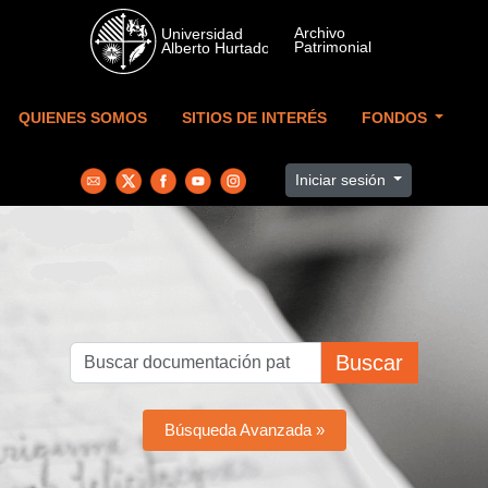
Skip to main content
QUIENES SOMOS
SITIOS DE INTERÉS
FONDOS
Iniciar sesión
Buscar
Búsqueda Avanzada »