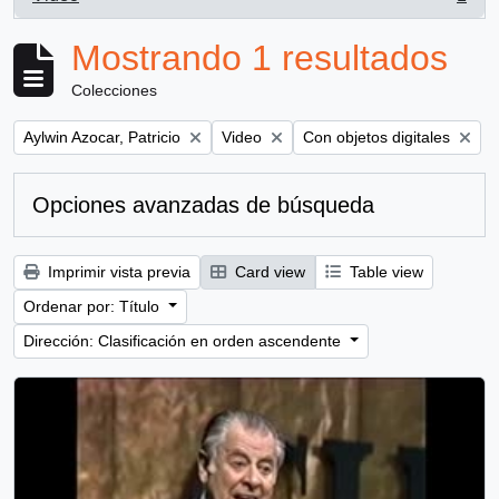
, 1 resultados
Mostrando 1 resultados
Colecciones
Remove filter:
Remove filter:
Remove filter:
Aylwin Azocar, Patricio
Video
Con objetos digitales
Opciones avanzadas de búsqueda
Imprimir vista previa
Card view
Table view
Ordenar por: Título
Dirección: Clasificación en orden ascendente