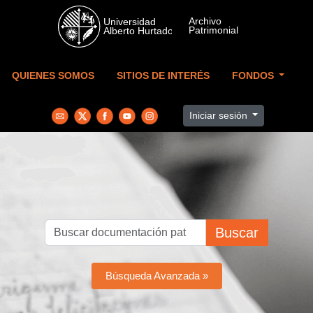
Skip to main content
QUIENES SOMOS
SITIOS DE INTERÉS
FONDOS
Iniciar sesión
Buscar
Búsqueda Avanzada »