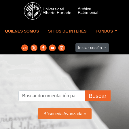
Skip to main content
QUIENES SOMOS
SITIOS DE INTERÉS
FONDOS
Iniciar sesión
Buscar
Búsqueda Avanzada »