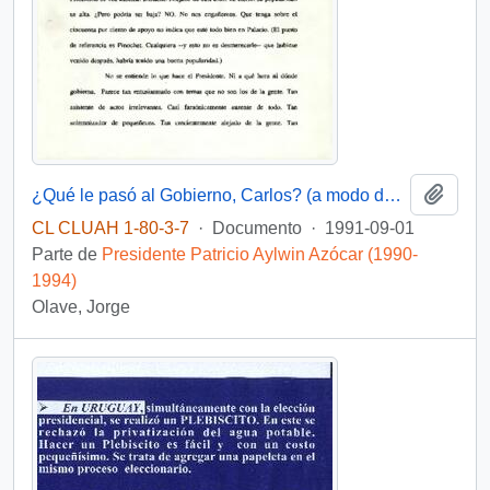
Añadi
¿Qué le pasó al Gobierno, Carlos? (a modo de catarsis funcionaria)
CL CLUAH 1-80-3-7
·
Documento
·
1991-09-01
Parte de
Presidente Patricio Aylwin Azócar (1990-
1994)
Olave, Jorge