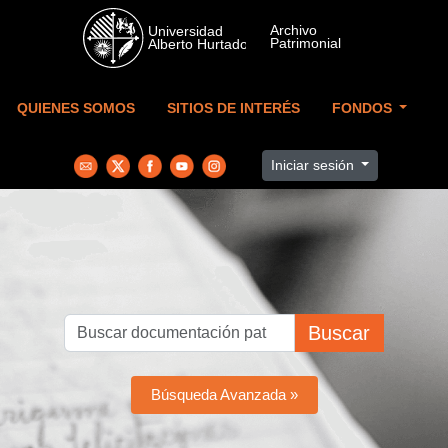
Skip to main content
QUIENES SOMOS
SITIOS DE INTERÉS
FONDOS
Iniciar sesión
Buscar
Búsqueda Avanzada »