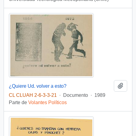
Añadi
¿Quiere Ud. volver a esto?
CL CLUAH 2-6-3-3-21
·
Documento
·
1989
Parte de
Volantes Políticos