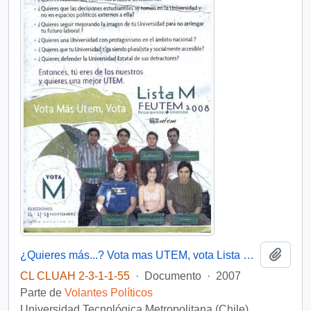
Añadi
¿Quieres más...? Vota mas UTEM, vota Lista M FEUTEM
CL CLUAH 2-3-1-1-55
·
Documento
·
2007
Parte de
Volantes Políticos
Universidad Tecnológica Metropolitana (Chile)