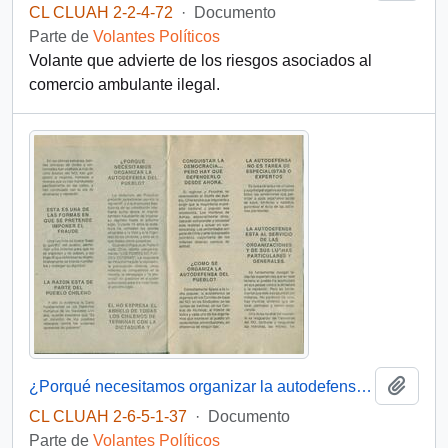
CL CLUAH 2-2-4-72
·
Documento
Parte de
Volantes Políticos
Volante que advierte de los riesgos asociados al
comercio ambulante ilegal.
Añadi
¿Porqué necesitamos organizar la autodefensa del pueblo?
CL CLUAH 2-6-5-1-37
·
Documento
Parte de
Volantes Políticos