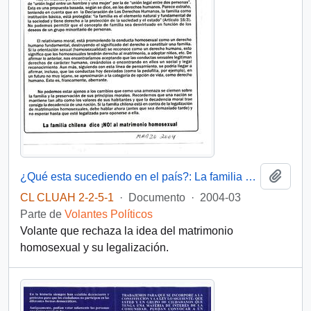
Añadi
¿Qué esta sucediendo en el país?: La familia chilena dice ¡NO! al maltrato homosexual
CL CLUAH 2-2-5-1
·
Documento
·
2004-03
Parte de
Volantes Políticos
Volante que rechaza la idea del matrimonio
homosexual y su legalización.