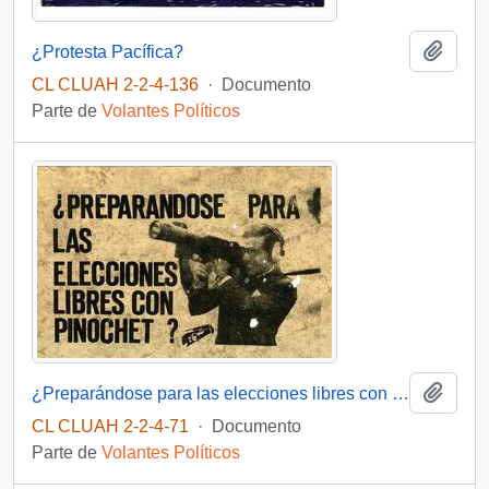
Añadi
¿Protesta Pacífica?
CL CLUAH 2-2-4-136
·
Documento
Parte de
Volantes Políticos
Añadi
¿Preparándose para las elecciones libres con Pinochet?
CL CLUAH 2-2-4-71
·
Documento
Parte de
Volantes Políticos