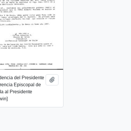
dencia del Presidente
Añadir al portapapeles
rencia Episcopal de
da al Presidente
win]