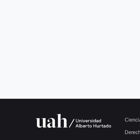
Cienci
Derec