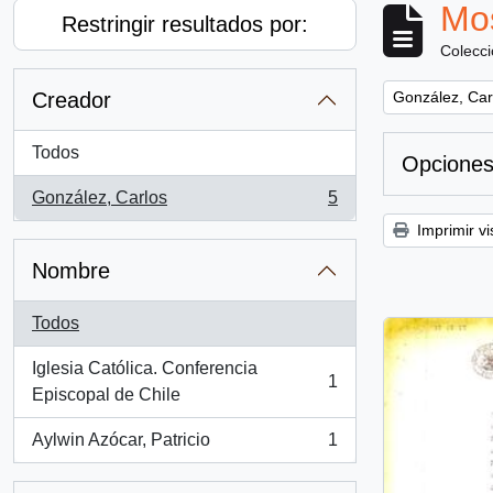
Mos
Restringir resultados por:
Colecc
Remove filter:
Creador
González, Car
Todos
Opciones
González, Carlos
5
, 5 resultados
Imprimir vi
Nombre
Todos
Iglesia Católica. Conferencia
1
, 1 resultados
Episcopal de Chile
Aylwin Azócar, Patricio
1
, 1 resultados