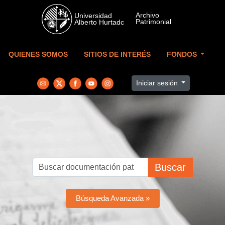
Skip to main content
QUIENES SOMOS
SITIOS DE INTERÉS
FONDOS
Iniciar sesión
Buscar
Búsqueda Avanzada »