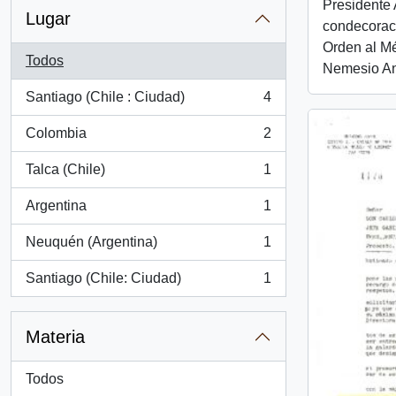
Presidente 
Lugar
condecorac
Orden al Mé
Todos
Nemesio An
Santiago (Chile : Ciudad)
4
, 4 resultados
Colombia
2
, 2 resultados
Talca (Chile)
1
, 1 resultados
Argentina
1
, 1 resultados
Neuquén (Argentina)
1
, 1 resultados
Santiago (Chile: Ciudad)
1
, 1 resultados
Materia
Todos