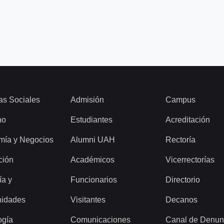
as Sociales
Admisión
Campus
ho
Estudiantes
Acreditación
mía y Negocios
Alumni UAH
Rectoría
ción
Académicos
Vicerrectorías
ía y
Funcionarios
Directorio
idades
Visitantes
Decanos
ogía
Comunicaciones
Canal de Denun