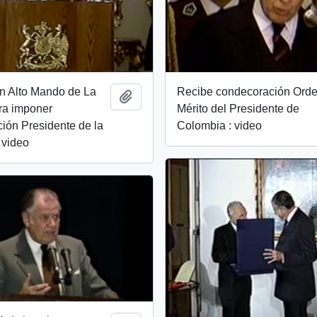
n Alto Mando de La
Recibe condecoración Orde
Añadir al portapapeles
ra imponer
Mérito del Presidente de
ión Presidente de la
Colombia : video
 video