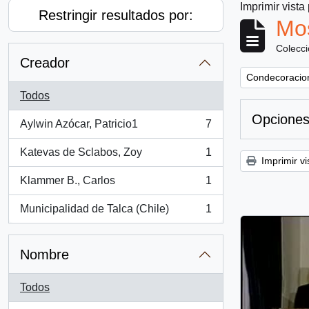
Imprimir vista
Restringir resultados por:
Mos
Colecc
Creador
Remove filter:
Condecoracion
Todos
Opciones
Aylwin Azócar, Patricio1
7
, 7 resultados
Katevas de Sclabos, Zoy
1
, 1 resultados
Imprimir vi
Klammer B., Carlos
1
, 1 resultados
Municipalidad de Talca (Chile)
1
, 1 resultados
Nombre
Todos