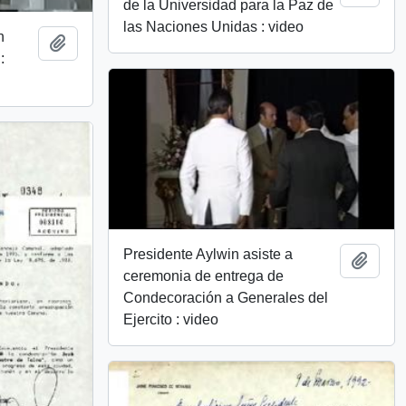
de la Universidad para la Paz de
las Naciones Unidas : video
n
Añadir al portapapeles
:
Presidente Aylwin asiste a
Añadi
ceremonia de entrega de
Condecoración a Generales del
Ejercito : video