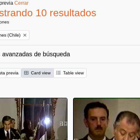
 previa
Cerrar
trando 10 resultados
iones
es (Chile)
 avanzadas de búsqueda
sta previa
Card view
Table view