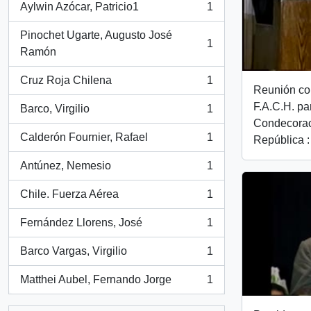
Aylwin Azócar, Patricio1
1
, 1 resultados
Pinochet Ugarte, Augusto José
1
, 1 resultados
Ramón
Cruz Roja Chilena
1
, 1 resultados
Reunión co
F.A.C.H. pa
Barco, Virgilio
1
, 1 resultados
Condecorac
Calderón Fournier, Rafael
1
República :
, 1 resultados
Antúnez, Nemesio
1
, 1 resultados
Chile. Fuerza Aérea
1
, 1 resultados
Fernández Llorens, José
1
, 1 resultados
Barco Vargas, Virgilio
1
, 1 resultados
Matthei Aubel, Fernando Jorge
1
, 1 resultados