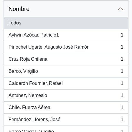
Nombre
Todos
Aylwin Azócar, Patricio1
1
, 1 resultados
Pinochet Ugarte, Augusto José Ramón
1
, 1 resultados
Cruz Roja Chilena
1
, 1 resultados
Barco, Virgilio
1
, 1 resultados
Calderón Fournier, Rafael
1
, 1 resultados
Antúnez, Nemesio
1
, 1 resultados
Chile. Fuerza Aérea
1
, 1 resultados
Fernández Llorens, José
1
, 1 resultados
Barco Vargas, Virgilio
1