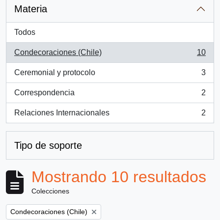
Materia
Todos
Condecoraciones (Chile)
10
, 10 resultados
Ceremonial y protocolo
3
, 3 resultados
Correspondencia
2
, 2 resultados
Relaciones Internacionales
2
, 2 resultados
Tipo de soporte
Mostrando 10 resultados
Colecciones
Remove filter:
Condecoraciones (Chile)