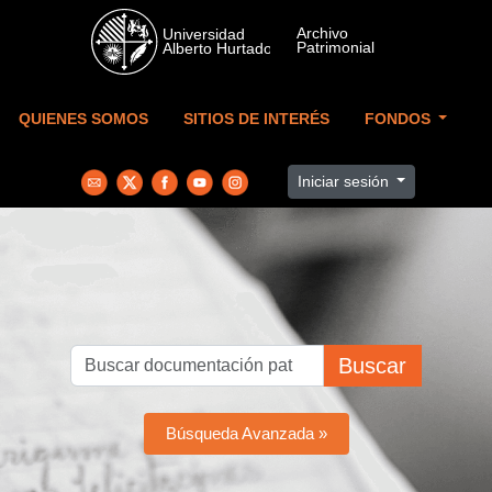
Skip to main content
QUIENES SOMOS
SITIOS DE INTERÉS
FONDOS
Iniciar sesión
Buscar
Búsqueda Avanzada »