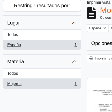
Imprimir vista
Restringir resultados por:
Mos
Colecc
Lugar
Remove filter:
R
España
Todos
Opciones
España
1
, 1 resultados
Imprimir vi
Materia
Todos
Mujeres
1
, 1 resultados