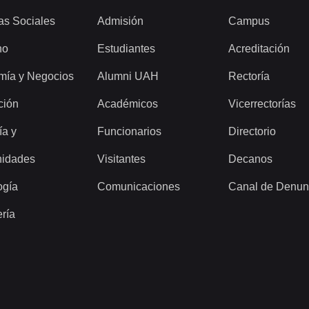
as Sociales
Admisión
Campus
ho
Estudiantes
Acreditación
mía y Negocios
Alumni UAH
Rectoría
ción
Académicos
Vicerrectorías
ía y
Funcionarios
Directorio
idades
Visitantes
Decanos
ogía
Comunicaciones
Canal de Denun
ería