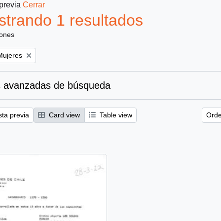
 previa
Cerrar
trando 1 resultados
iones
emove filter:
Mujeres
 avanzadas de búsqueda
sta previa
Card view
Table view
Orde