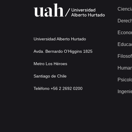
Cienci
Derec
Econo
Universidad Alberto Hurtado
Educa
Avda. Bernardo O’Higgins 1825
Filosof
Metro Los Héroes
Human
Santiago de Chile
Psicol
Teléfono +56 2 2692 0200
Ingeni