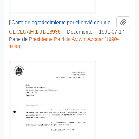
Añadi
[ Carta de agradecimiento por el envió de un ejemplar de la publicación "15 Años" de CIEPLAN]
CL CLUAH 1-91-13936
·
Documento
·
1991-07-17
Parte de
Presidente Patricio Aylwin Azócar (1990-
1994)