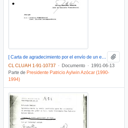
Añadi
[ Carta de agradecimiento por el envío de un ejemplar de la Revista Escolar "Instituto" del Instituto Salesiano]
CL CLUAH 1-91-10737
·
Documento
·
1991-06-13
Parte de
Presidente Patricio Aylwin Azócar (1990-
1994)