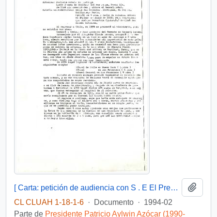
Añadi
[ Carta: petición de audiencia con S . E El Presidente de la República, de Hector Burr Veyl por restitución de cargo ]
CL CLUAH 1-18-1-6
·
Documento
·
1994-02
Parte de
Presidente Patricio Aylwin Azócar (1990-