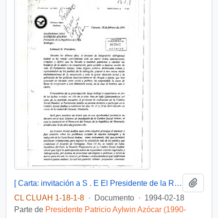
Añadi
[ Carta: invitación a S . E El Presidente de la República, a Cumbre Social Andina en ciudad de Caracas ]
CL CLUAH 1-18-1-8
·
Documento
·
1994-02-18
Parte de
Presidente Patricio Aylwin Azócar (1990-