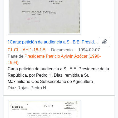
Añadi
[ Carta: petición de audiencia a S . E El Presidente de la República, de Pedro H. Díaz ]
CL CLUAH 1-18-1-5
·
Documento
·
1994-02-07
Parte de
Presidente Patricio Aylwin Azócar (1990-
1994)
Carta petición de audiencia a S . E El Presidente de la
República, por Pedro H. Díaz, remitida a Sr.
Maximiliano Cox Subsecretario de Agricultura
Díaz Rojas, Pedro H.