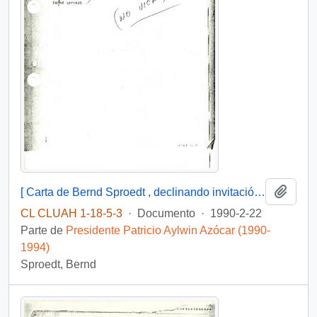
Añadi
[ Carta de Bernd Sproedt , declinando invitación a acto de posesión ].
CL CLUAH 1-18-5-3
·
Documento
·
1990-2-22
Parte de
Presidente Patricio Aylwin Azócar (1990-
1994)
Sproedt, Bernd