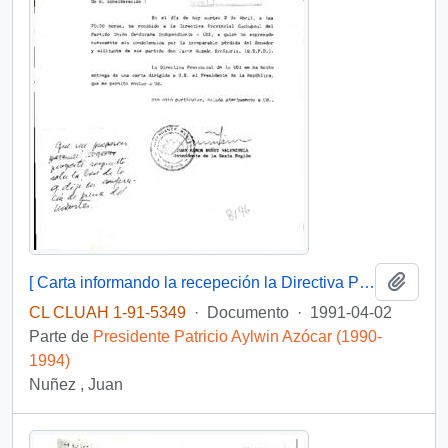
Añadi
[ Carta informando la recepeción la Directiva Provincial Cachapoal del Partido Unión Demócrata Independiente UDI, habiendo presentado las respectivas condolencias por la muerte del Senador Jaime Guzmán]
CL CLUAH 1-91-5349
·
Documento
·
1991-04-02
Parte de
Presidente Patricio Aylwin Azócar (1990-
1994)
Nuñez , Juan