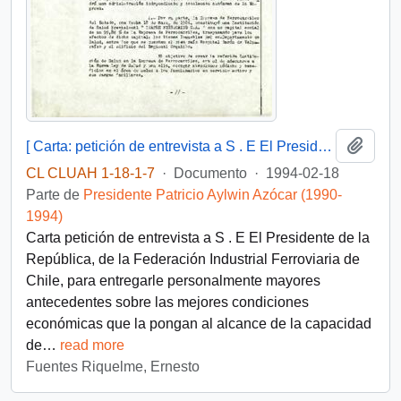
Añadi
[ Carta: petición de entrevista a S . E El Presidente de la República, de la Federación Industrial Ferroviaria de Chile ]
CL CLUAH 1-18-1-7
·
Documento
·
1994-02-18
Parte de
Presidente Patricio Aylwin Azócar (1990-
1994)
Carta petición de entrevista a S . E El Presidente de la
República, de la Federación Industrial Ferroviaria de
Chile, para entregarle personalmente mayores
antecedentes sobre las mejores condiciones
económicas que la pongan al alcance de la capacidad
de
…
read more
Fuentes Riquelme, Ernesto