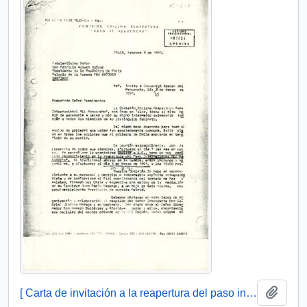
Añadi
[ Carta de invitación a la reapertura del paso internacional El Pehuenche].