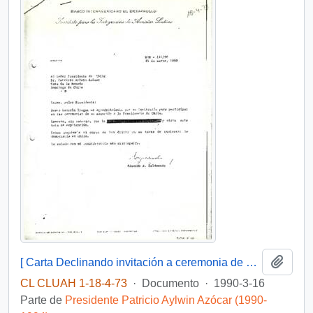
Añadi
[ Carta Declinando invitación a ceremonia de asunción de la Presidencia de Chile].
CL CLUAH 1-18-4-73
·
Documento
·
1990-3-16
Parte de
Presidente Patricio Aylwin Azócar (1990-