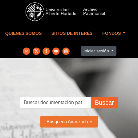
Skip to main content
QUIENES SOMOS
SITIOS DE INTERÉS
FONDOS
Iniciar sesión
Buscar
Búsqueda Avanzada »