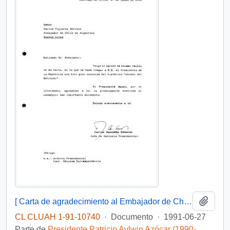
Añadi
[ Carta de agradecimiento al Embajador de Chile en Argentina por el envío de una fotografía poco conocida del histórico "abrazo del Estrecho"]
CL CLUAH 1-91-10740
·
Documento
·
1991-06-27
Parte de
Presidente Patricio Aylwin Azócar (1990-