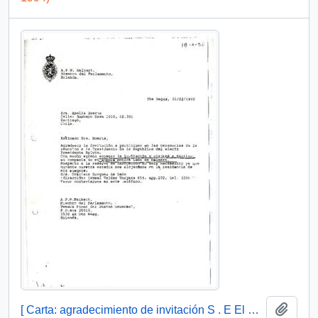
Añadi
[ Carta: agradecimiento de invitación S . E El Presidente de la República, de Amelia Huerta ]