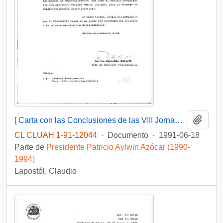
Añadi
[ Carta con las Conclusiones de las VIII Jornadas Nacionales de Regionalización, y el informe "Marco Jurídico para un Proceso de Descentralización Administrativa"]
CL CLUAH 1-91-12044
·
Documento
·
1991-06-18
Parte de
Presidente Patricio Aylwin Azócar (1990-
1994)
Lapostól, Claudio