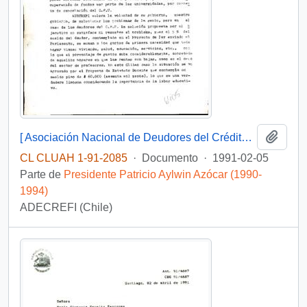
Añadi
[ Asociación Nacional de Deudores del Crédito Fiscal Universitario solicita solución respecto de deudas universitarias]
CL CLUAH 1-91-2085
·
Documento
·
1991-02-05
Parte de
Presidente Patricio Aylwin Azócar (1990-
1994)
ADECREFI (Chile)