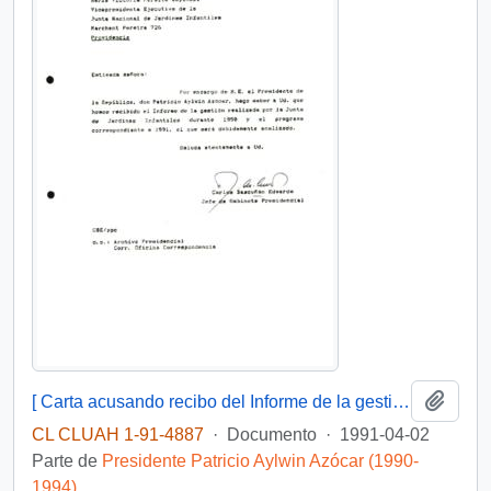
Añadi
[ Carta acusando recibo del Informe de la gestión realizada por la Junta de Jardines Infantiles durante 1990 y el programa correspondiente a 1991]
CL CLUAH 1-91-4887
·
Documento
·
1991-04-02
Parte de
Presidente Patricio Aylwin Azócar (1990-
1994)