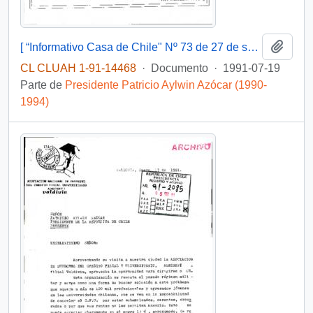
Añadi
[ “Informativo Casa de Chile" Nº 73 de 27 de septiembre de 1991]
CL CLUAH 1-91-14468
·
Documento
·
1991-07-19
Parte de
Presidente Patricio Aylwin Azócar (1990-
1994)