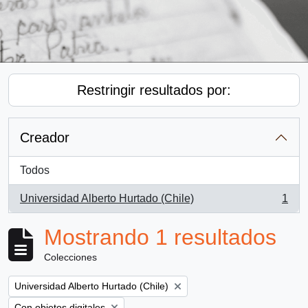
Restringir resultados por:
Creador
Todos
Universidad Alberto Hurtado (Chile)
1
, 1 resultados
Mostrando 1 resultados
Colecciones
Remove filter:
Universidad Alberto Hurtado (Chile)
Remove filter:
Con objetos digitales