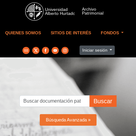
Skip to main content
QUIENES SOMOS
SITIOS DE INTERÉS
FONDOS
Iniciar sesión
Buscar
Búsqueda Avanzada »