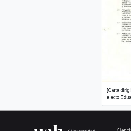
[Carta dirig
electo Edua
Cienci