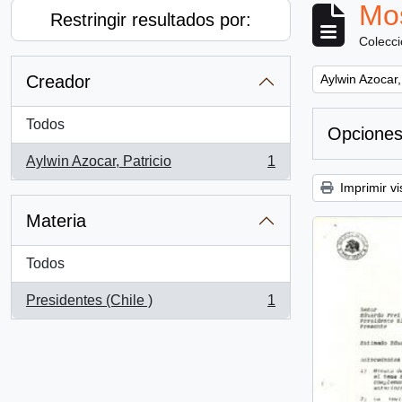
Mos
Restringir resultados por:
Colecc
Remove filter:
Creador
Aylwin Azocar,
Todos
Opciones
Aylwin Azocar, Patricio
1
, 1 resultados
Imprimir vi
Materia
Todos
Presidentes (Chile )
1
, 1 resultados