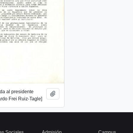
ida al presidente
Añadir al portapapeles
rdo Frei Ruiz-Tagle]
as Sociales
Admisión
Campus