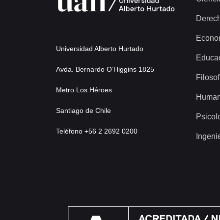
Derec
Econo
Universidad Alberto Hurtado
Educa
Avda. Bernardo O’Higgins 1825
Filosof
Metro Los Héroes
Human
Santiago de Chile
Psicol
Teléfono +56 2 2692 0200
Ingeni