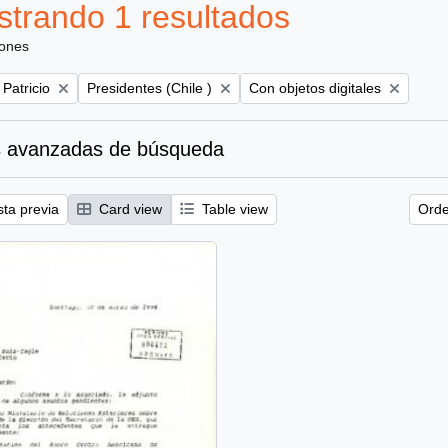
trando 1 resultados
iones
Remove filter:
Remove filter:
 Patricio
Presidentes (Chile )
Con objetos digitales
 avanzadas de búsqueda
sta previa
Card view
Table view
Orde