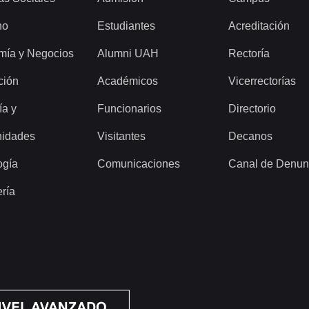
ho
Estudiantes
Acreditación
mía y Negocios
Alumni UAH
Rectoría
ción
Académicos
Vicerrectorías
ía y
Funcionarios
Directorio
idades
Visitantes
Decanos
ogía
Comunicaciones
Canal de Denun
ería