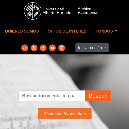
Skip to main content
QUIENES SOMOS
SITIOS DE INTERÉS
FONDOS
Iniciar sesión
Buscar
Búsqueda Avanzada »