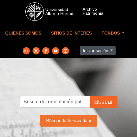
Skip to main content
QUIENES SOMOS
SITIOS DE INTERÉS
FONDOS
Iniciar sesión
Buscar
Búsqueda Avanzada »