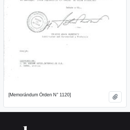
[Memorándum Órden N° 1120]
Añadi