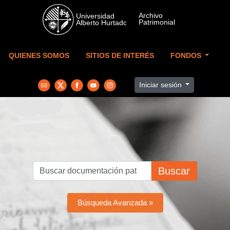
Skip to main content
QUIENES SOMOS
SITIOS DE INTERÉS
FONDOS
Iniciar sesión
Buscar
Búsqueda Avanzada »