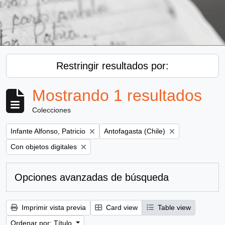
Restringir resultados por:
Mostrando 1 resultados
Colecciones
Remove filter:
Remove filter:
Infante Alfonso, Patricio
Antofagasta (Chile)
Remove filter:
Con objetos digitales
Opciones avanzadas de búsqueda
Imprimir vista previa
Card view
Table view
Ordenar por: Título