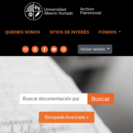
Skip to main content
QUIENES SOMOS
SITIOS DE INTERÉS
FONDOS
Iniciar sesión
Buscar
Búsqueda Avanzada »