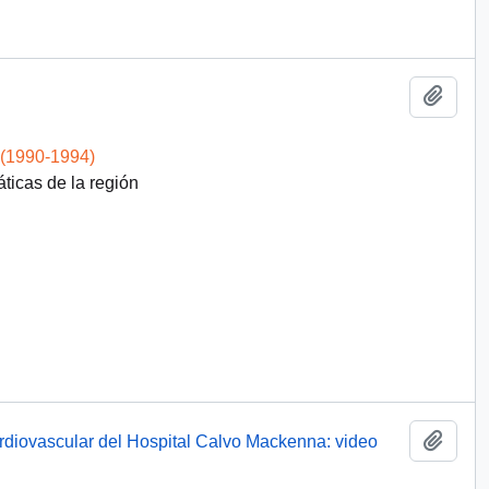
Add t
 (1990-1994)
áticas de la región
Add t
ardiovascular del Hospital Calvo Mackenna: video