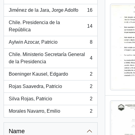
, 17 results
Jiménez de la Jara, Jorge Adolfo
16
, 16 results
Chile. Presidencia de la
14
, 14 results
República
Aylwin Azocar, Patricio
8
, 8 results
Chile. Ministerio Secretaría General
4
, 4 results
de la Presidencia
Boeninger Kausel, Edgardo
2
, 2 results
Rojas Saavedra, Patricio
2
, 2 results
Silva Rojas, Patricio
2
, 2 results
Morales Navarro, Emilio
2
, 2 results
Name