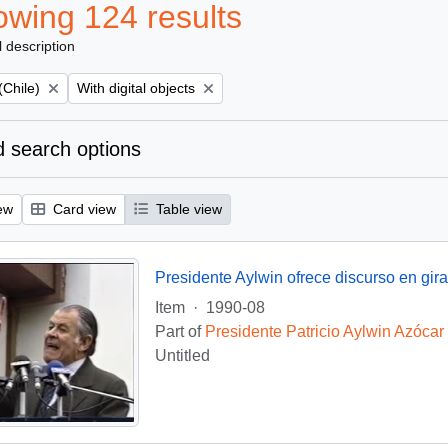
wing 124 results
l description
Remove filter:
(Chile)
With digital objects
 search options
ew
Card view
Table view
Presidente Aylwin ofrece discurso en gira
Item
·
1990-08
Part of
Presidente Patricio Aylwin Azócar
Untitled