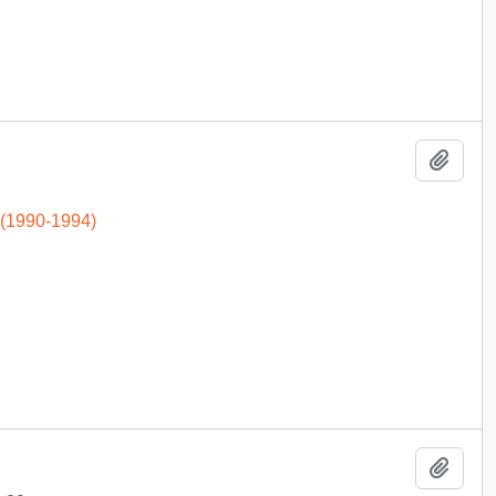
Add t
 (1990-1994)
Add t