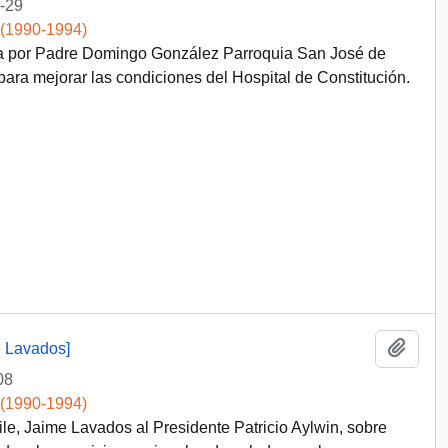
-29
 (1990-1994)
ida por Padre Domingo González Parroquia San José de
 para mejorar las condiciones del Hospital de Constitución.
Add t
e Lavados]
08
 (1990-1994)
le, Jaime Lavados al Presidente Patricio Aylwin, sobre