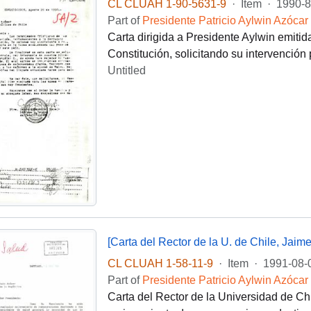
CL CLUAH 1-90-5631-9
·
Item
·
1990-8
Part of
Presidente Patricio Aylwin Azócar
Carta dirigida a Presidente Aylwin emit
Constitución, solicitando su intervención
Untitled
[Carta del Rector de la U. de Chile, Jaim
CL CLUAH 1-58-11-9
·
Item
·
1991-08-
Part of
Presidente Patricio Aylwin Azócar
Carta del Rector de la Universidad de Chi