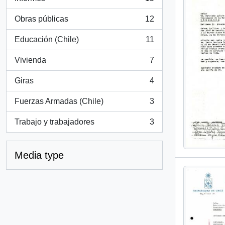
, 15 results
Obras públicas
12
, 12 results
Educación (Chile)
11
, 11 results
Vivienda
7
, 7 results
Giras
4
, 4 results
Fuerzas Armadas (Chile)
3
, 3 results
Trabajo y trabajadores
3
, 3 results
Media type