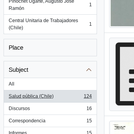
Pinochet Ugarte, Augusto José
1
, 1 results
Ramón
Central Unitaria de Trabajadores
1
, 1 results
(Chile)
Place
Subject
All
Salud pública (Chile)
124
, 124 results
Discursos
16
, 16 results
Correspondencia
15
, 15 results
Informes
15