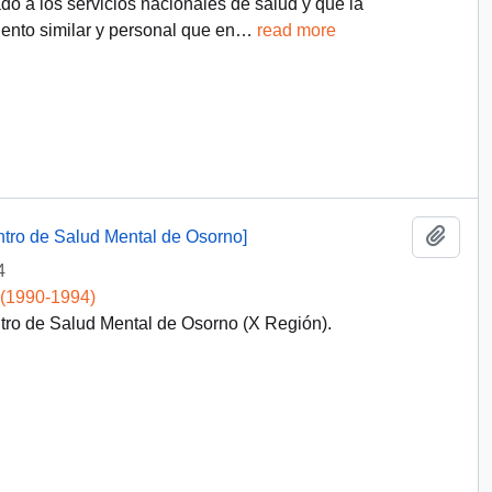
o a los servicios nacionales de salud y que la
ento similar y personal que en
…
read more
Add t
ntro de Salud Mental de Osorno]
4
 (1990-1994)
tro de Salud Mental de Osorno (X Región).