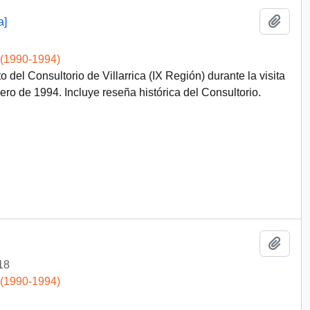
Add t
a]
 (1990-1994)
el Consultorio de Villarrica (IX Región) durante la visita
ro de 1994. Incluye reseña histórica del Consultorio.
Add t
18
 (1990-1994)