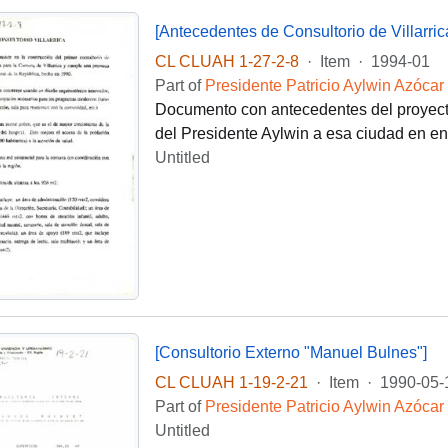
[Antecedentes de Consultorio de Villarric
CL CLUAH 1-27-2-8
·
Item
·
1994-01
Part of
Presidente Patricio Aylwin Azócar
Documento con antecedentes del proyecto d
del Presidente Aylwin a esa ciudad en ene
Untitled
[Consultorio Externo "Manuel Bulnes"]
CL CLUAH 1-19-2-21
·
Item
·
1990-05-
Part of
Presidente Patricio Aylwin Azócar
Untitled