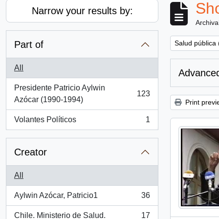
Sho
Narrow your results by:
Archiva
Remove filter:
Part of
Salud pública 
All
Advanced
Presidente Patricio Aylwin
123
, 123 results
Azócar (1990-1994)
Print previ
Volantes Políticos
1
, 1 results
Creator
All
Aylwin Azócar, Patricio1
36
, 36 results
Chile. Ministerio de Salud.
17