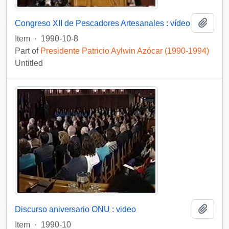
Add t
Congreso XII de Pescadores Artesanales : vídeo
Item
·
1990-10-8
Part of
Presidente Patricio Aylwin Azócar (1990-1994)
Untitled
Add t
Discurso aniversario ONU : video
Item
·
1990-10