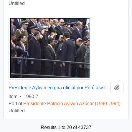
Untitled
Add t
Presidente Aylwin en gira oficial por Perú asiste a ceremonia militar con motivo del cambio de mando presidencial: video
Item
·
1990-7
Part of
Presidente Patricio Aylwin Azócar (1990-1994)
Untitled
Results 1 to 20 of 43737