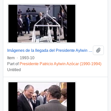
Add t
Imágenes de la llegada del Presidente Aylwin al Buque Escuela Esmeralda en Auckland, Nueva Zelanda: video
Item
·
1993-10
Part of
Presidente Patricio Aylwin Azócar (1990-1994)
Untitled