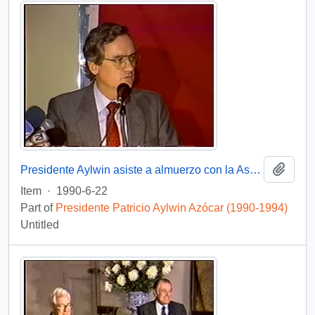
Add t
Presidente Aylwin asiste a almuerzo con la Asociación de Exportadores : video
Item
·
1990-6-22
Part of
Presidente Patricio Aylwin Azócar (1990-1994)
Untitled