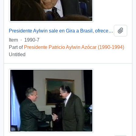
Add t
Presidente Aylwin sale en Gira a Brasil, ofrece entrevista : video
Item
·
1990-7
Part of
Presidente Patricio Aylwin Azócar (1990-1994)
Untitled