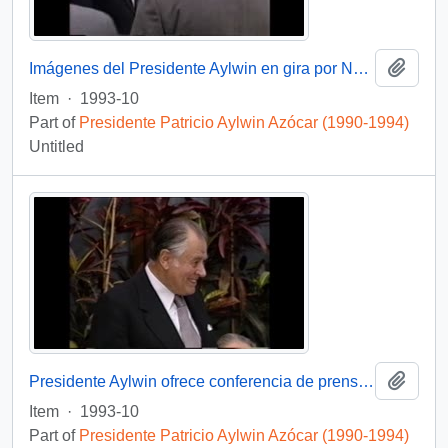
Add t
Imágenes del Presidente Aylwin en gira por Nueva Zelanda: video
Item
·
1993-10
Part of
Presidente Patricio Aylwin Azócar (1990-1994)
Untitled
Add t
Presidente Aylwin ofrece conferencia de prensa en Nueva Zelanda: video
Item
·
1993-10
Part of
Presidente Patricio Aylwin Azócar (1990-1994)