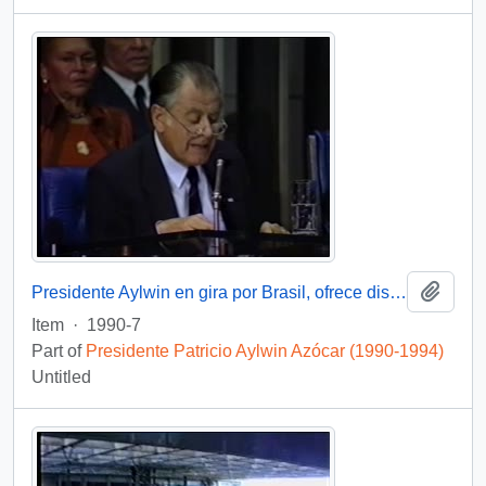
Add t
Presidente Aylwin en gira por Brasil, ofrece discurso : video
Item
·
1990-7
Part of
Presidente Patricio Aylwin Azócar (1990-1994)
Untitled