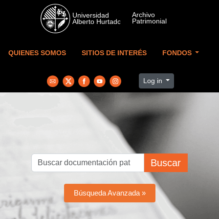
Skip to main content
QUIENES SOMOS
SITIOS DE INTERÉS
FONDOS
Log in
Buscar
Búsqueda Avanzada »