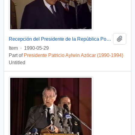
Add t
Recepción del Presidente de la República Popular China : video
Item
·
1990-05-29
Part of
Presidente Patricio Aylwin Azócar (1990-1994)
Untitled