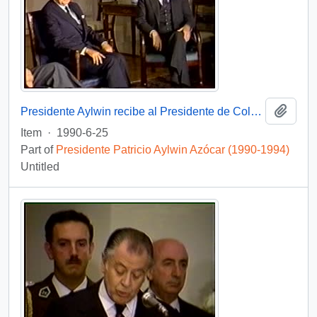
Add t
Presidente Aylwin recibe al Presidente de Colombia Virgilio Barco Vargas en la Moneda: video
Item
·
1990-6-25
Part of
Presidente Patricio Aylwin Azócar (1990-1994)
Untitled