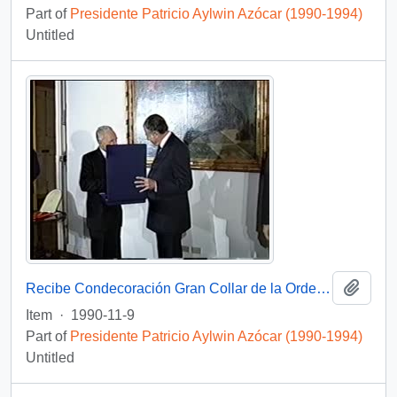
Part of
Presidente Patricio Aylwin Azócar (1990-1994)
Untitled
Add t
Recibe Condecoración Gran Collar de la Orden de Malta : vídeo
Item
·
1990-11-9
Part of
Presidente Patricio Aylwin Azócar (1990-1994)
Untitled