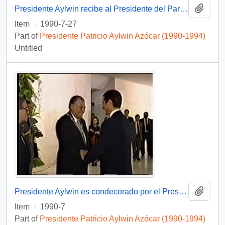
Add t
Presidente Aylwin recibe al Presidente del Parlamento Europeo en visita oficial a Chile: video
Item
·
1990-7-27
Part of
Presidente Patricio Aylwin Azócar (1990-1994)
Untitled
Add t
Presidente Aylwin es condecorado por el Presidente Collor de Mello en Brasil: video
Item
·
1990-7
Part of
Presidente Patricio Aylwin Azócar (1990-1994)