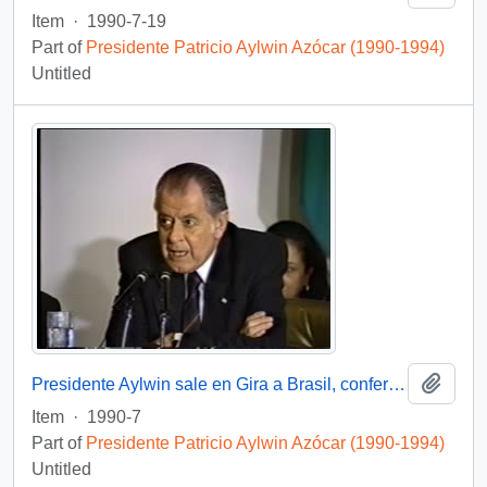
Item
·
1990-7-19
Part of
Presidente Patricio Aylwin Azócar (1990-1994)
Untitled
Add t
Presidente Aylwin sale en Gira a Brasil, conferencia de prensa : video
Item
·
1990-7
Part of
Presidente Patricio Aylwin Azócar (1990-1994)
Untitled