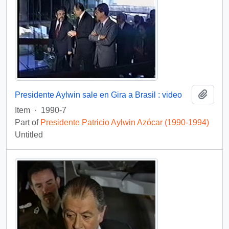
Add t
Presidente Aylwin sale en Gira a Brasil : video
Item
·
1990-7
Part of
Presidente Patricio Aylwin Azócar (1990-1994)
Untitled