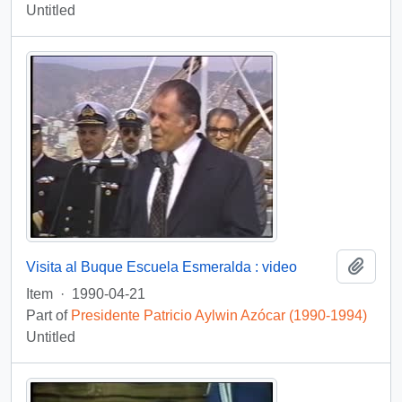
Untitled
Add t
Visita al Buque Escuela Esmeralda : video
Item
·
1990-04-21
Part of
Presidente Patricio Aylwin Azócar (1990-1994)
Untitled