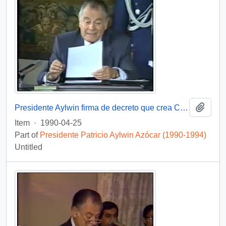
Add t
Presidente Aylwin firma de decreto que crea Comisión Nacional de Verdad y Reconciliación: video
Item
·
1990-04-25
Part of
Presidente Patricio Aylwin Azócar (1990-1994)
Untitled