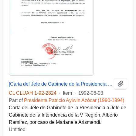
Add t
[Carta del Jefe de Gabinete de la Presidencia a Jefe de Gabinete de la Intendencia de la V Región]
CL CLUAH 1-92-2824
·
Item
·
1992-06-03
Part of
Presidente Patricio Aylwin Azócar (1990-1994)
Carta del Jefe de Gabinete de la Presidencia a Jefe de
Gabinete de la Intendencia de la V Región, Alberto
Ramírez, por caso de Marianela Arismendi.
Untitled