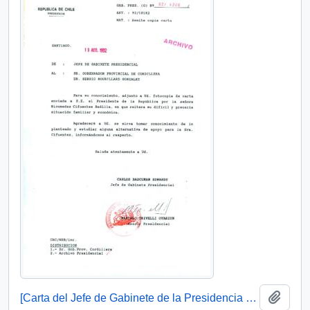
Add t
[Carta del Jefe de Gabinete de la Presidencia a Gobernador Provincial de Cordillera]