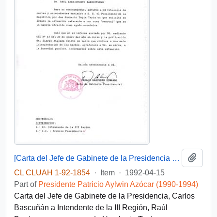
Add t
[Carta del Jefe de Gabinete de la Presidencia a Intendente de la III Región]
CL CLUAH 1-92-1854
·
Item
·
1992-04-15
Part of
Presidente Patricio Aylwin Azócar (1990-1994)
Carta del Jefe de Gabinete de la Presidencia, Carlos
Bascuñán a Intendente de la III Región, Raúl