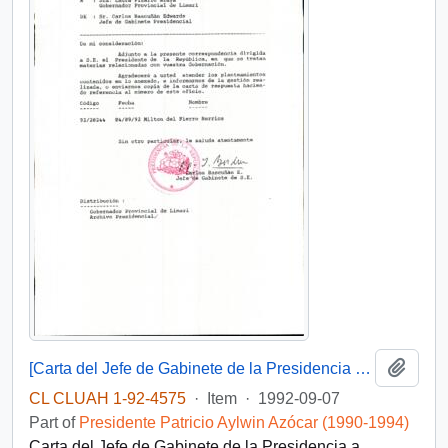
Add t
[Carta del Jefe de Gabinete de la Presidencia a Gobernador Provincial de Limarí]
CL CLUAH 1-92-4575
·
Item
·
1992-09-07
Part of
Presidente Patricio Aylwin Azócar (1990-1994)
Carta del Jefe de Gabinete de la Presidencia a