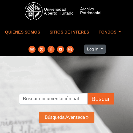
Skip to main content
QUIENES SOMOS
SITIOS DE INTERÉS
FONDOS
Log in
Buscar
Búsqueda Avanzada »