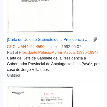
Add t
[Carta del Jefe de Gabinete de la Presidencia a Gobernador Provincial de Antofagasta]
CL CLUAH 1-92-4590
·
Item
·
1992-09-07
Part of
Presidente Patricio Aylwin Azócar (1990-1994)
Carta del Jefe de Gabinete de la Presidencia a
Gobernador Provincial de Antofagasta, Luis Pavéz, por
caso de Jorge Villalobos.
Untitled