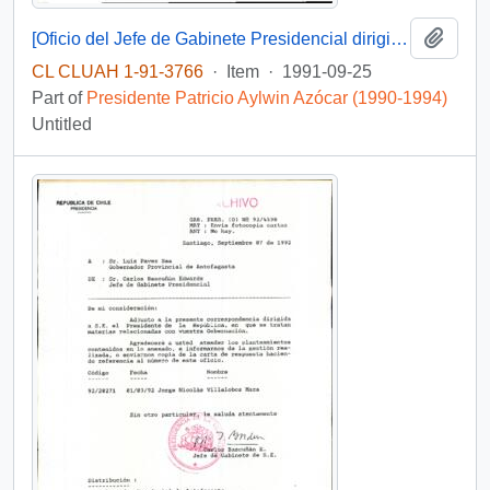
Add t
[Oficio del Jefe de Gabinete Presidencial dirigido al Gobernador Provincial de Arica]
CL CLUAH 1-91-3766
·
Item
·
1991-09-25
Part of
Presidente Patricio Aylwin Azócar (1990-1994)
Untitled