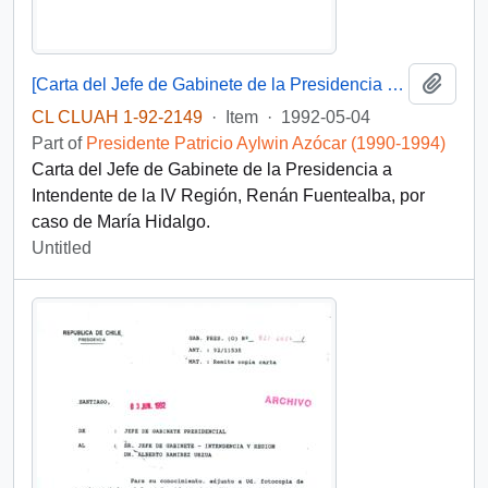
Add t
[Carta del Jefe de Gabinete de la Presidencia a Intendente de la IV Región]
CL CLUAH 1-92-2149
·
Item
·
1992-05-04
Part of
Presidente Patricio Aylwin Azócar (1990-1994)
Carta del Jefe de Gabinete de la Presidencia a
Intendente de la IV Región, Renán Fuentealba, por
caso de María Hidalgo.
Untitled