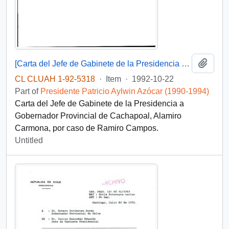
Add t
[Carta del Jefe de Gabinete de la Presidencia a Gobernador Provincial de Cachapoal]
CL CLUAH 1-92-5318
·
Item
·
1992-10-22
Part of
Presidente Patricio Aylwin Azócar (1990-1994)
Carta del Jefe de Gabinete de la Presidencia a
Gobernador Provincial de Cachapoal, Alamiro
Carmona, por caso de Ramiro Campos.
Untitled