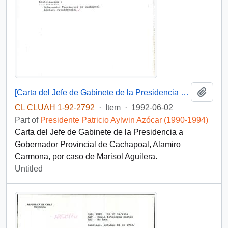
Add t
[Carta del Jefe de Gabinete de la Presidencia a Gobernador Provincial de Cachapoal]
CL CLUAH 1-92-2792
·
Item
·
1992-06-02
Part of
Presidente Patricio Aylwin Azócar (1990-1994)
Carta del Jefe de Gabinete de la Presidencia a
Gobernador Provincial de Cachapoal, Alamiro
Carmona, por caso de Marisol Aguilera.
Untitled