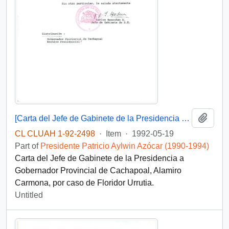
Add t
[Carta del Jefe de Gabinete de la Presidencia a Gobernador Provincial de Cachapoal]
CL CLUAH 1-92-2498
·
Item
·
1992-05-19
Part of
Presidente Patricio Aylwin Azócar (1990-1994)
Carta del Jefe de Gabinete de la Presidencia a
Gobernador Provincial de Cachapoal, Alamiro
Carmona, por caso de Floridor Urrutia.
Untitled