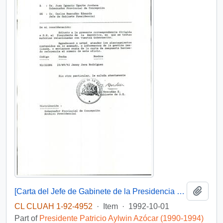
Add t
[Carta del Jefe de Gabinete de la Presidencia a Gobernador Provincial de Concepción]
CL CLUAH 1-92-4952
·
Item
·
1992-10-01
Part of
Presidente Patricio Aylwin Azócar (1990-1994)