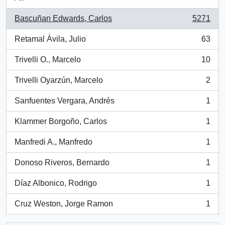
Bascuñan Edwards, Carlos
5271
, 5271 results
Retamal Ávila, Julio
63
, 63 results
Trivelli O., Marcelo
10
, 10 results
Trivelli Oyarzún, Marcelo
2
, 2 results
Sanfuentes Vergara, Andrés
1
, 1 results
Klammer Borgoño, Carlos
1
, 1 results
Manfredi A., Manfredo
1
, 1 results
Donoso Riveros, Bernardo
1
, 1 results
Díaz Albonico, Rodrigo
1
, 1 results
Cruz Weston, Jorge Ramon
1
, 1 results