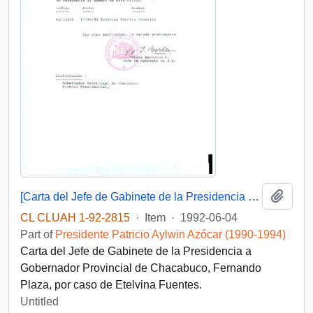
Add t
[Carta del Jefe de Gabinete de la Presidencia a Gobernador Provincial de Chacabuco]
CL CLUAH 1-92-2815
·
Item
·
1992-06-04
Part of
Presidente Patricio Aylwin Azócar (1990-1994)
Carta del Jefe de Gabinete de la Presidencia a
Gobernador Provincial de Chacabuco, Fernando
Plaza, por caso de Etelvina Fuentes.
Untitled