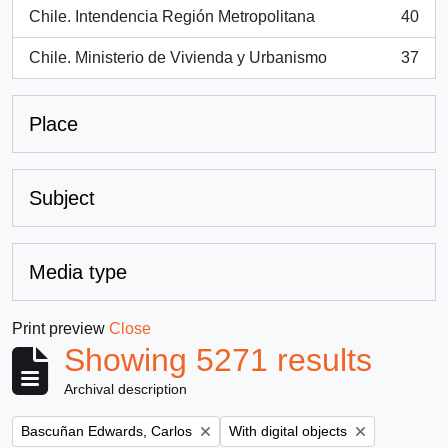
Chile. Intendencia Región Metropolitana
40
, 40 results
Chile. Ministerio de Vivienda y Urbanismo
37
, 37 results
Place
Subject
Media type
Print preview
Close
Showing 5271 results
Archival description
Remove filter:
Remove filter:
Bascuñan Edwards, Carlos
With digital objects