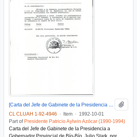
Add t
[Carta del Jefe de Gabinete de la Presidencia a Gobernador Provincial de Bío-Bío]
CL CLUAH 1-92-4946
·
Item
·
1992-10-01
Part of
Presidente Patricio Aylwin Azócar (1990-1994)
Carta del Jefe de Gabinete de la Presidencia a
Gobernador Provincial de Bío-Bío, Julio Stark, por