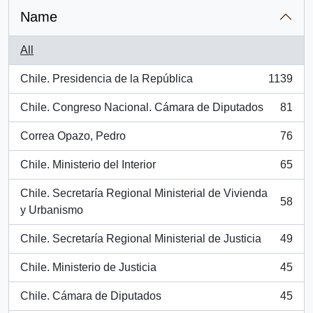
Name
All
Chile. Presidencia de la República
1139
, 1139 results
Chile. Congreso Nacional. Cámara de Diputados
81
, 81 results
Correa Opazo, Pedro
76
, 76 results
Chile. Ministerio del Interior
65
, 65 results
Chile. Secretaría Regional Ministerial de Vivienda
58
, 58 results
y Urbanismo
Chile. Secretaría Regional Ministerial de Justicia
49
, 49 results
Chile. Ministerio de Justicia
45
, 45 results
Chile. Cámara de Diputados
45
, 45 results