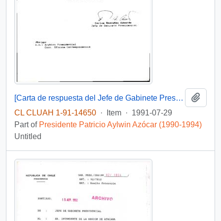
Add t
[Carta de respuesta del Jefe de Gabinete Presidencial dirigida al Presidente del Sindicato de Pescadores "El Morro"]
CL CLUAH 1-91-14650
·
Item
·
1991-07-29
Part of
Presidente Patricio Aylwin Azócar (1990-1994)
Untitled