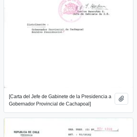
[Carta del Jefe de Gabinete de la Presidencia a
Add t
Gobernador Provincial de Cachapoal]