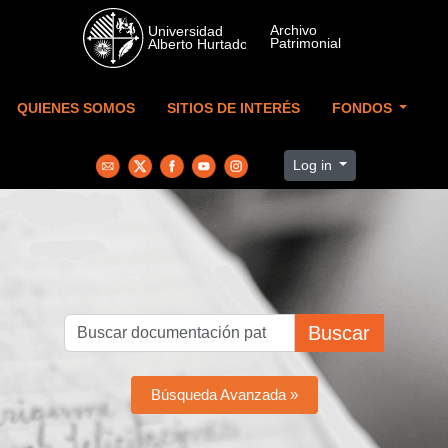
Skip to main content
QUIENES SOMOS
SITIOS DE INTERÉS
FONDOS
Log in
Buscar
Búsqueda Avanzada »