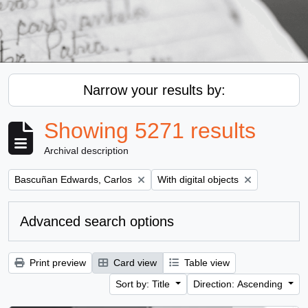
Narrow your results by:
Showing 5271 results
Archival description
Remove filter:
Remove filter:
Bascuñan Edwards, Carlos
With digital objects
Advanced search options
Print preview
Card view
Table view
Sort by: Title
Direction: Ascending