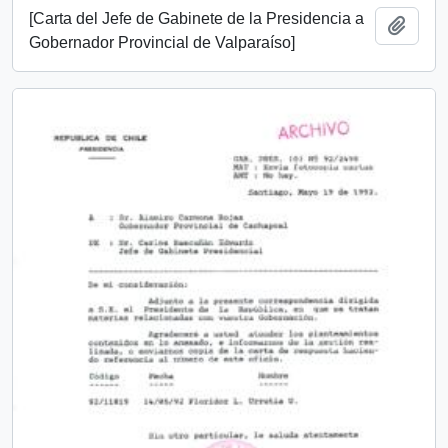
[Carta del Jefe de Gabinete de la Presidencia a
Add t
Gobernador Provincial de Valparaíso]