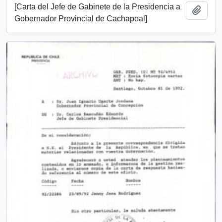
[Carta del Jefe de Gabinete de la Presidencia a
Add t
Gobernador Provincial de Cachapoal]