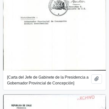
[Carta del Jefe de Gabinete de la Presidencia a
Add t
Gobernador Provincial de Concepción]