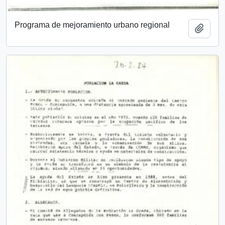
Programa de mejoramiento urbano regional
Add t