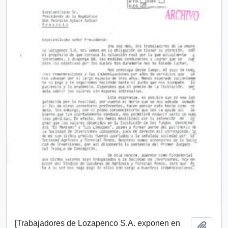
[Trabajadores de Lozapenco S.A. exponen en
Add t