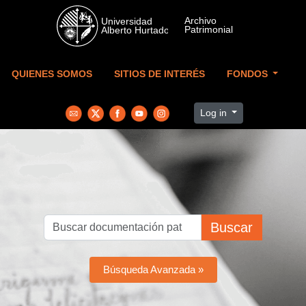
Skip to main content
QUIENES SOMOS
SITIOS DE INTERÉS
FONDOS
Log in
Buscar
Búsqueda Avanzada »