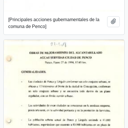
[Principales acciones gubernamentales de la
Add t
comuna de Penco]