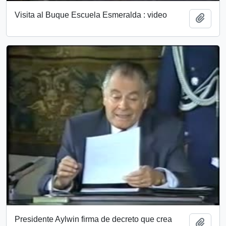
Visita al Buque Escuela Esmeralda : video
Add t
Presidente Aylwin firma de decreto que crea
Add t