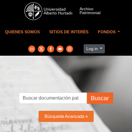
Skip to main content
QUIENES SOMOS
SITIOS DE INTERÉS
FONDOS
Log in
Buscar
Búsqueda Avanzada »