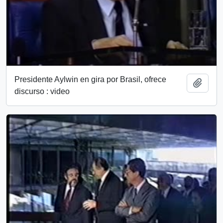
Presidente Aylwin en gira por Brasil, ofrece
Add t
discurso : video