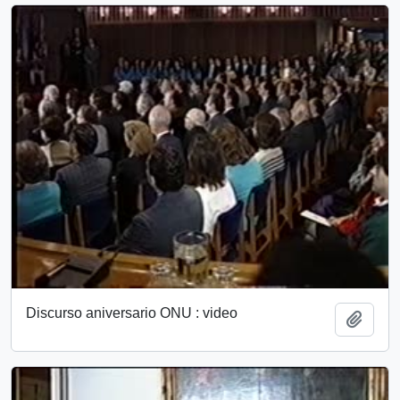
Discurso aniversario ONU : video
Add t