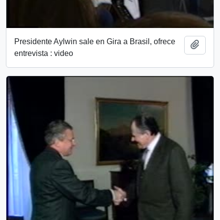
Presidente Aylwin sale en Gira a Brasil, ofrece
Add t
entrevista : video