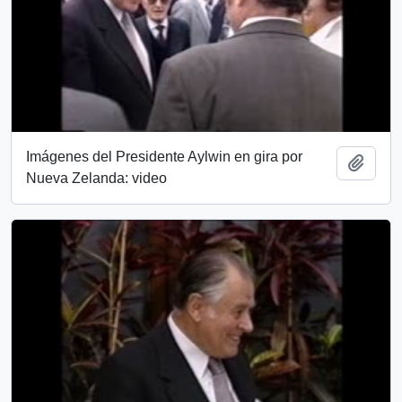
Imágenes del Presidente Aylwin en gira por
Add t
Nueva Zelanda: video