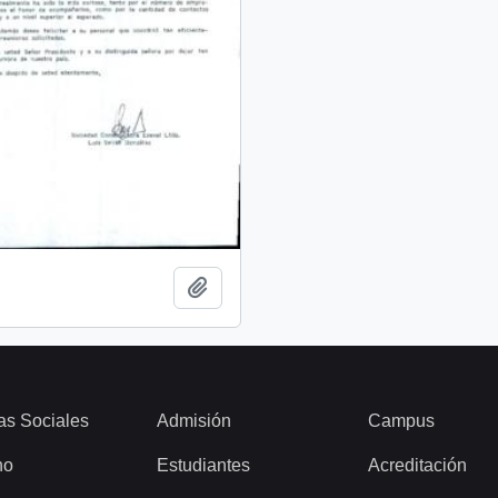
Add to clipboard
as Sociales
Admisión
Campus
ho
Estudiantes
Acreditación