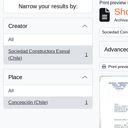
Print preview
Narrow your results by:
Sho
Archiva
Creator
Remove filter:
Sociedad Cons
All
Advanced
Sociedad Constructora Eseval
1
, 1 results
(Chile)
Print previ
Place
All
Concepción (Chile)
1
, 1 results