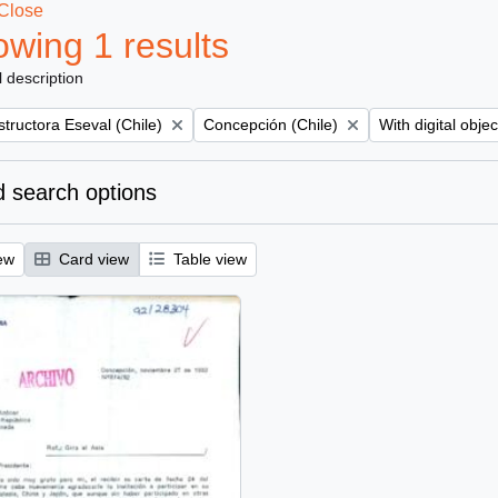
Close
wing 1 results
l description
Remove filter:
Remove filter:
tructora Eseval (Chile)
Concepción (Chile)
With digital objec
 search options
ew
Card view
Table view