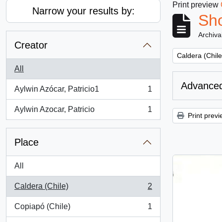
Print preview
Narrow your results by:
Sho
Archiva
Creator
Remove filter:
Caldera (Chile
All
Advanced
Aylwin Azócar, Patricio1
1
, 1 results
Aylwin Azocar, Patricio
1
, 1 results
Print previ
Place
All
Caldera (Chile)
2
, 2 results
Copiapó (Chile)
1
, 1 results