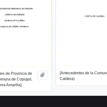
[Antecedentes de la Comun
es de Provincia de
Add to clipboard
Caldera)
omuna de Copiapó,
rra Amarilla].