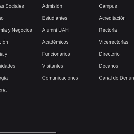
as Sociales
Admisión
Campus
ho
Estudiantes
Acreditación
mía y Negocios
Alumni UAH
Rectoría
ción
Académicos
Vicerrectorías
ía y
Funcionarios
Directorio
idades
Visitantes
Decanos
ogía
Comunicaciones
Canal de Denun
ería