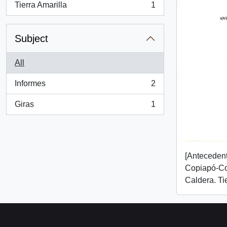
Tierra Amarilla
1
, 1 results
Subject
All
Informes
2
, 2 results
Giras
1
, 1 results
[Antecedent
Copiapó-C
Caldera. Tie