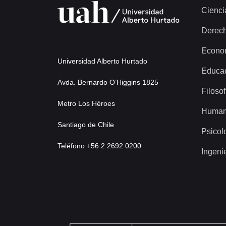
Cienci
Derec
Econo
Universidad Alberto Hurtado
Educa
Avda. Bernardo O’Higgins 1825
Filosof
Metro Los Héroes
Human
Santiago de Chile
Psicol
Teléfono +56 2 2692 0200
Ingeni