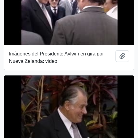
Imágenes del Presidente Aylwin en gira por
Add t
Nueva Zelanda: video