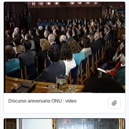
Discurso aniversario ONU : video
Add t