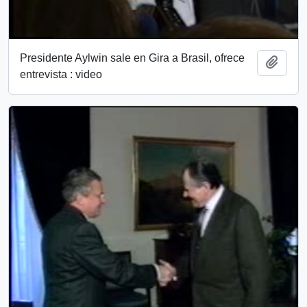
Presidente Aylwin sale en Gira a Brasil, ofrece
Add t
entrevista : video