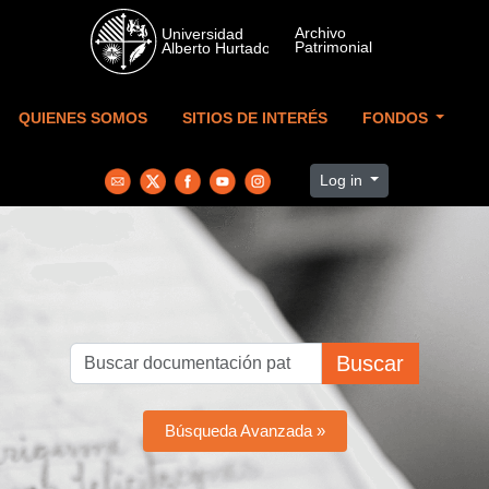
Skip to main content
QUIENES SOMOS
SITIOS DE INTERÉS
FONDOS
Log in
Buscar
Búsqueda Avanzada »