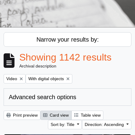
Narrow your results by:
Showing 1142 results
Archival description
Remove filter:
Remove filter:
Video
With digital objects
Advanced search options
Print preview
Card view
Table view
Sort by: Title
Direction: Ascending