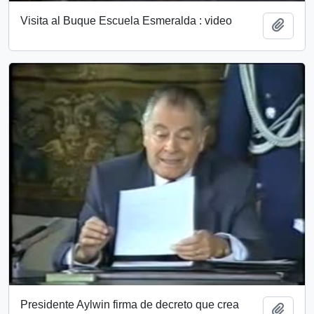
Visita al Buque Escuela Esmeralda : video
Add t
Presidente Aylwin firma de decreto que crea
Add t