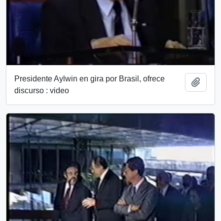
Presidente Aylwin en gira por Brasil, ofrece
Add t
discurso : video