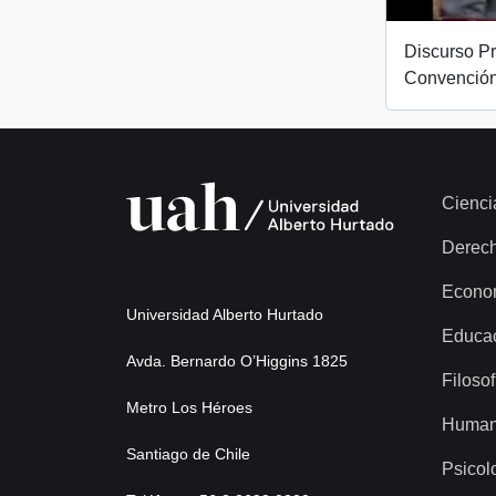
Discurso Pr
Convención
Cienci
Derec
Econo
Universidad Alberto Hurtado
Educa
Avda. Bernardo O’Higgins 1825
Filosof
Metro Los Héroes
Human
Santiago de Chile
Psicol