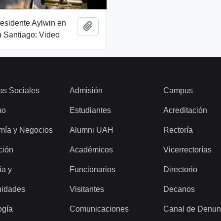
esidente Aylwin en
Add to clipboard
 Santiago: Video
as Sociales
Admisión
Campus
ho
Estudiantes
Acreditación
mía y Negocios
Alumni UAH
Rectoría
ción
Académicos
Vicerrectorías
ía y
Funcionarios
Directorio
idades
Visitantes
Decanos
ogía
Comunicaciones
Canal de Denun