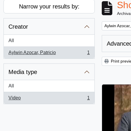
Sho
Narrow your results by:
Archiva
Remove filter:
Creator
Aylwin Azocar,
All
Advanced
Aylwin Azocar, Patricio
1
, 1 results
Print previ
Media type
All
Video
1
, 1 results