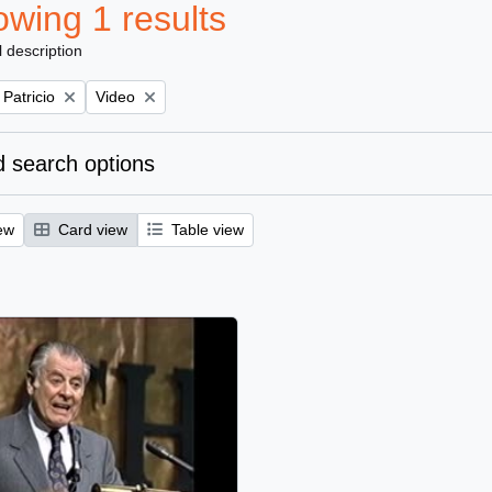
wing 1 results
l description
Remove filter:
 Patricio
Video
 search options
ew
Card view
Table view