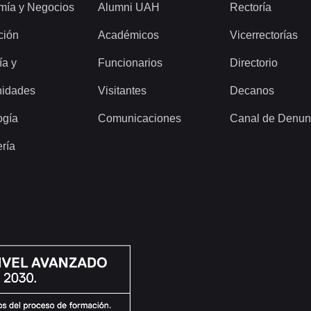
mía y Negocios
Alumni UAH
Rectoría
ción
Académicos
Vicerrectorías
ía y
Funcionarios
Directorio
idades
Visitantes
Decanos
ogía
Comunicaciones
Canal de Denun
ería