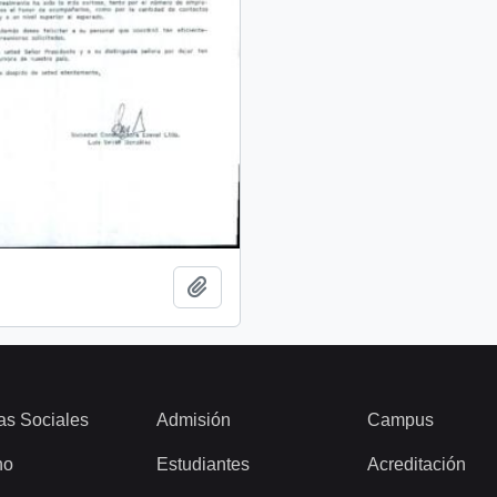
Add to clipboard
as Sociales
Admisión
Campus
ho
Estudiantes
Acreditación