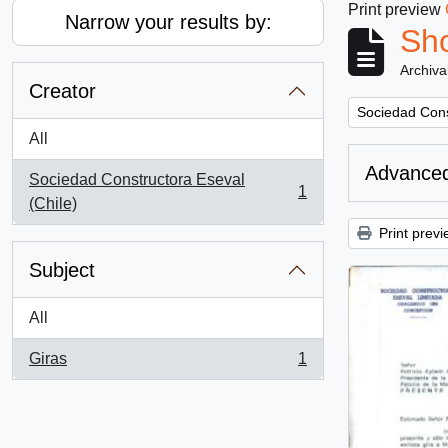
Print preview
Narrow your results by:
Sho
Archiva
Creator
Remove filter:
Sociedad Cons
All
Advanced
Sociedad Constructora Eseval
1
, 1 results
(Chile)
Print previ
Subject
All
Giras
1
, 1 results