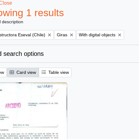
Close
wing 1 results
l description
Remove filter:
Remove filter:
tructora Eseval (Chile)
Giras
With digital objects
 search options
ew
Card view
Table view