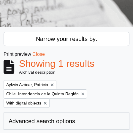
Narrow your results by:
Print preview
Close
Showing 1 results
Archival description
Remove filter:
Aylwin Azócar, Patricio
Remove filter:
Chile. Intendencia de la Quinta Región
Remove filter:
With digital objects
Advanced search options