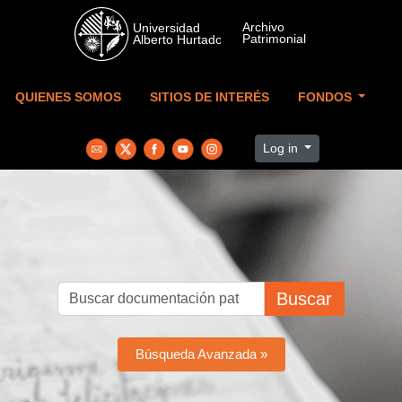
Skip to main content
QUIENES SOMOS
SITIOS DE INTERÉS
FONDOS
Log in
Buscar
Búsqueda Avanzada »