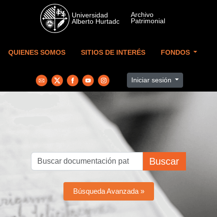
Skip to main content
QUIENES SOMOS
SITIOS DE INTERÉS
FONDOS
Iniciar sesión
Buscar
Búsqueda Avanzada »