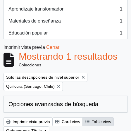
, 1 resultados
Aprendizaje transformador
1
, 1 resultados
Materiales de enseñanza
1
, 1 resultados
Educación popular
1
, 1 resultados
Imprimir vista previa
Cerrar
Mostrando 1 resultados
Colecciones
Remove filter:
Sólo las descripciones de nivel superior
Remove filter:
Quilicura (Santiago, Chile)
Opciones avanzadas de búsqueda
Imprimir vista previa
Card view
Table view
Ordenar por: Título